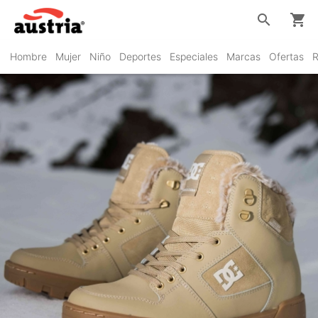
search
shopping_cart
Hombre
Mujer
Niño
Deportes
Especiales
Marcas
Ofertas
R
DC Shoes
VER PRODUCTOS