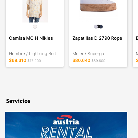
Camisa MC H Nikles
Zapatillas D 2790 Rope
Hombre / Lightning Bolt
Mujer / Superga
M
$68.310
$80.640
$75.900
$89.600
Servicios