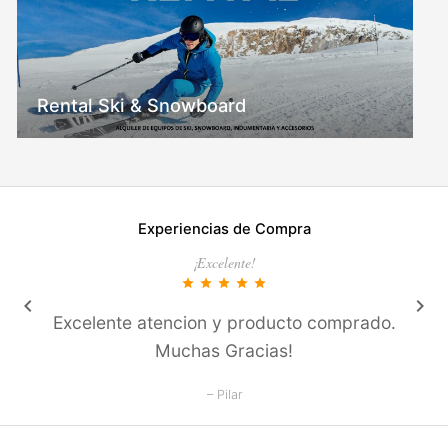
Rental Ski & Snowboard
Experiencias de Compra
¡Excelente!
star
star
star
star
star
keyboard_arrow_left
keyboard_arrow_right
Excelente atencion y producto comprado.
Muchas Gracias!
– Pilar