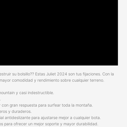
truir su bolsillo?? Estas Juliet 2024 son tus fijaciones. Con la
 mayor comodidad y rendimiento sobre cualquier terreno.
ountain y casi indestructible.
.
con gran respuesta para surfear toda la montaña.
eros y duraderos.
al antideslizante para ajustarse mejor a cualquier bota.
 para ofrecer un mejor soporte y mayor durabilidad.