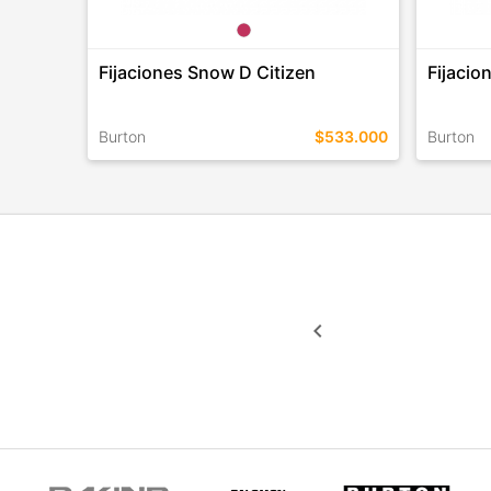
Fijaciones Snow D Citizen
Fijacio
Burton
$533.000
Burton
TALLES EN ESTE COLOR
TALLES 
COMPRAR
keyboard_arrow_left