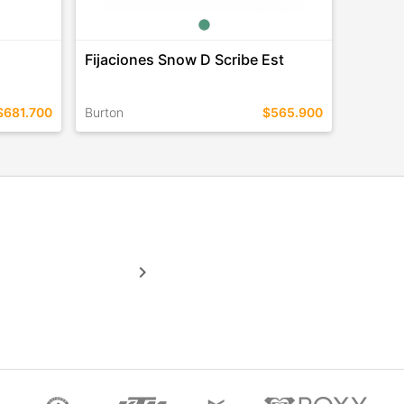
Fijaciones Snow D Scribe Est
$681.700
Burton
$565.900
TALLES EN ESTE COLOR
COMPRAR
keyboard_arrow_right