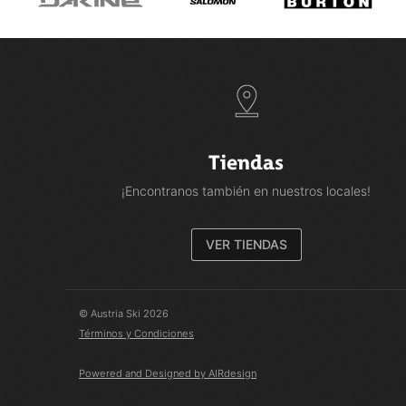
Tiendas
¡Encontranos también en nuestros locales!
VER TIENDAS
© Austria Ski 2026
Términos y Condiciones
Powered and Designed by AIRdesign