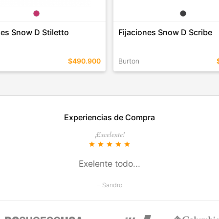
nes Snow D Stiletto
Fijaciones Snow D Scribe
$490.900
Burton
EN ESTE COLOR
TALLES EN ESTE COLOR
Experiencias de Compra
COMPRAR
COMPRAR
¡Excelente!
star
star
star
star
star
Exelente todo...
– Sandro