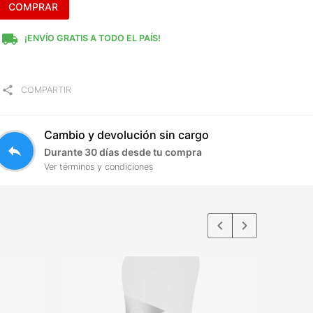
COMPRAR
local_shipping
¡ENVÍO GRATIS A TODO EL PAÍS!
share
COMPARTIR
Cambio y devolución sin cargo
reply
Durante 30 días desde tu compra
Ver términos y condiciones
keyboard_arrow_left
keyboard_arrow_right