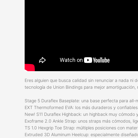
Eres alguien que busca calidad sin renunciar a nada ni des
tecnología de Union Bindings para mejor amortiguación,
Stage 5 Duraflex Baseplate: una base perfecta para all-m
EXT Thermoformed EVA: los más duraderos y confiables
New! S11 Duraflex Highback: un highback muy cómodo y 
Exoframe 2.0 Ankle Strap: unos straps más cómodos, lig
TS 1.0 Hexgrip Toe Strap: múltiples posiciones con materi
Extruded 3D Aluminum Heelcup: especialmente diseñados