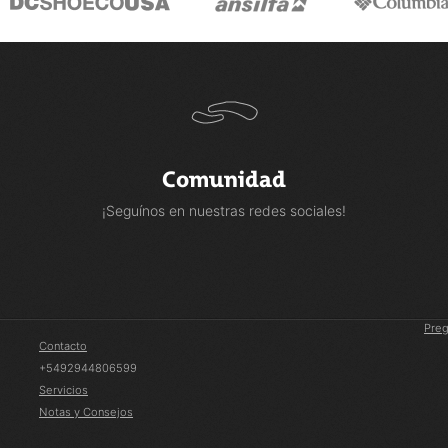
Comunidad
¡Seguínos en nuestras redes sociales!
Preg
Contacto
+5492944806599
Servicios
Notas y Consejos