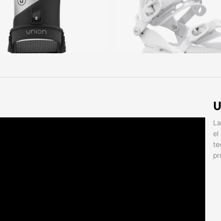
U
La
el
te
pr