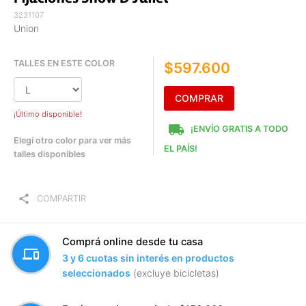
3231107
Union
TALLES EN ESTE COLOR
$597.600
COMPRAR
¡Último disponible!
local_shipping
¡ENVÍO GRATIS A TODO
Elegí otro color para ver más
EL PAÍS!
talles disponibles
share
COMPARTIR
Comprá online desde tu casa
devices
3 y 6 cuotas sin interés en productos
seleccionados
(excluye bicicletas)