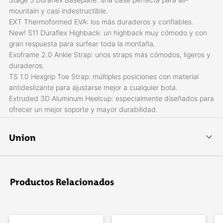
mountain y casi indestructible.
EXT Thermoformed EVA: los más duraderos y confiables.
New! S11 Duraflex Highback: un highback muy cómodo y con
gran respuesta para surfear toda la montaña.
Exoframe 2.0 Ankle Strap: unos straps más cómodos, ligeros y
duraderos.
TS 1.0 Hexgrip Toe Strap: múltiples posiciones con material
antideslizante para ajustarse mejor a cualquier bota.
Extruded 3D Aluminum Heelcup: especialmente diseñados para
ofrecer un mejor soporte y mayor durabilidad.
Camber Disk: discos compatibles con todos los sistemas de
inserts; 4x4, 4x2 y Channel.
Union
La Union Binding Company se dedica a unir perfectamente el
snowboard y el rider a través de la comodidad, la tecnología,
el rendimiento y los componentes. Creadas, probadas y
Productos Relacionados
diseñadas en Italia.