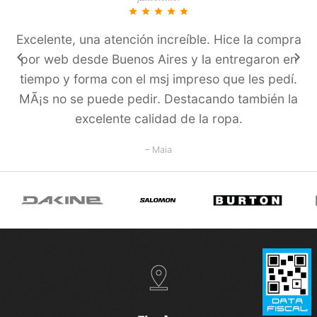
star
star
star
star
star
Excelente, una atención increíble. Hice la compra
keyboard_arrow_left
keyboard_arrow_right
por web desde Buenos Aires y la entregaron en
tiempo y forma con el msj impreso que les pedí­.
MÃ¡s no se puede pedir. Destacando también la
excelente calidad de la ropa.
– Maia