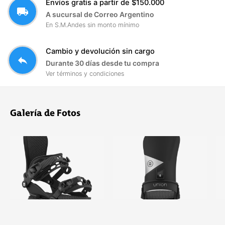
Envíos gratis a partir de $150.000
local_shipping
A sucursal de Correo Argentino
En S.M.Andes sin monto mínimo
Cambio y devolución sin cargo
reply
Durante 30 días desde tu compra
Ver términos y condiciones
Galería de Fotos