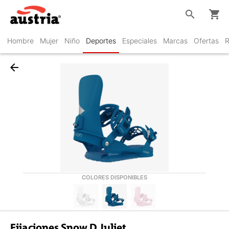
search
shopping_cart
Hombre
Mujer
Niño
Deportes
Especiales
Marcas
Ofertas
R
arrow_back
COLORES DISPONIBLES
Fijaciones Snow D Juliet