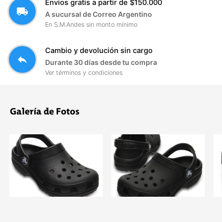
Envíos gratis a partir de $150.000
local_shipping
A sucursal de Correo Argentino
En S.M.Andes sin monto mínimo
Cambio y devolución sin cargo
reply
Durante 30 días desde tu compra
Ver términos y condiciones
Galería de Fotos