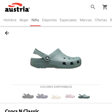
search
shopping_cart
Hombre
Mujer
Niño
Deportes
Especiales
Marcas
Ofertas
R
arrow_back
COLORES DISPONIBLES
Crocs N Classic