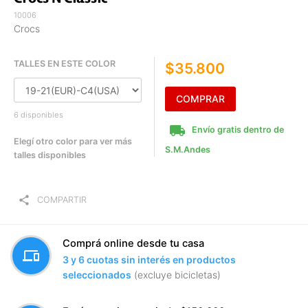
10006
Crocs
TALLES EN ESTE COLOR
$35.800
COMPRAR
6 disponibles
local_shipping
Envío gratis dentro de
Elegí otro color para ver más
S.M.Andes
talles disponibles
share
COMPARTIR
Comprá online desde tu casa
devices
3 y 6 cuotas sin interés en productos
seleccionados
(excluye bicicletas)