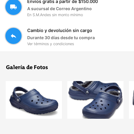
Envíos gratis a partir de $150.000
local_shipping
A sucursal de Correo Argentino
En S.M.Andes sin monto mínimo
Cambio y devolución sin cargo
reply
Durante 30 días desde tu compra
Ver términos y condiciones
Galería de Fotos