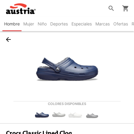
search
shopping_cart
Hombre
Mujer
Niño
Deportes
Especiales
Marcas
Ofertas
R
arrow_back
COLORES DISPONIBLES
Crocs Classic Lined Clog