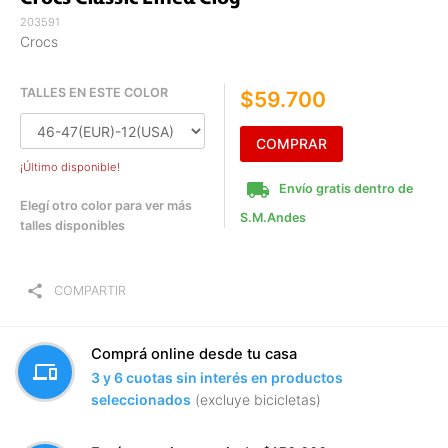
203591
Crocs
TALLES EN ESTE COLOR
$59.700
COMPRAR
¡Último disponible!
local_shipping
Envío gratis dentro de
Elegí otro color para ver más
S.M.Andes
talles disponibles
share
COMPARTIR
Comprá online desde tu casa
devices
3 y 6 cuotas sin interés en productos
seleccionados
(excluye bicicletas)