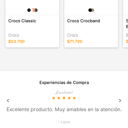
Crocs Classic
Crocs Crocband
Crocs
Crocs
B
$53.700
$71.700
Experiencias de Compra
¡Excelente!
star
star
star
star
star
keyboard_arrow_left
keyboard_arrow_right
Excelente producto. Muy amables en la atención.
– Laura