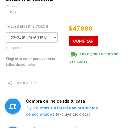
C10998
Crocs
TALLES EN ESTE COLOR
$47.800
COMPRAR
4 disponibles
local_shipping
Envío gratis dentro de
Elegí otro color para ver más
S.M.Andes
talles disponibles
share
COMPARTIR
Comprá online desde tu casa
devices
3 y 6 cuotas sin interés en productos
seleccionados
(excluye bicicletas)