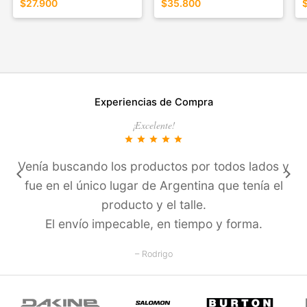
$27.900
$35.800
Experiencias de Compra
¡Excelente!
star
star
star
star
star
Venía buscando los productos por todos lados y
keyboard_arrow_left
keyboard_arrow_right
fue en el único lugar de Argentina que tení­a el
producto y el talle.
El enví­o impecable, en tiempo y forma.
– Rodrigo