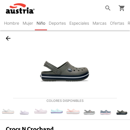
search
shopping_cart
Hombre
Mujer
Niño
Deportes
Especiales
Marcas
Ofertas
R
arrow_back
COLORES DISPONIBLES
Crocs N Crocband