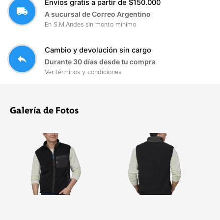
Envíos gratis a partir de $150.000
local_shipping
A sucursal de Correo Argentino
En S.M.Andes sin monto mínimo
Cambio y devolución sin cargo
reply
Durante 30 días desde tu compra
Ver términos y condiciones
Galería de Fotos