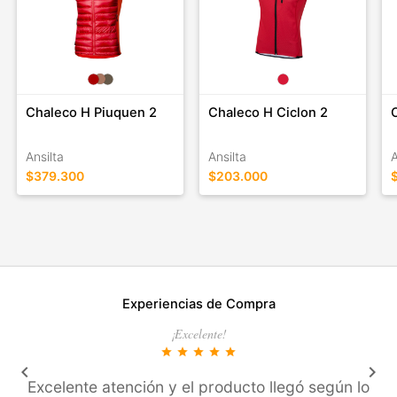
Chaleco H Piuquen 2
Chaleco H Ciclon 2
Ansilta
Ansilta
A
$379.300
$203.000
Experiencias de Compra
¡Excelente!
star
star
star
star
star
keyboard_arrow_left
keyboard_arrow_right
Excelente atención y el producto llegó según lo