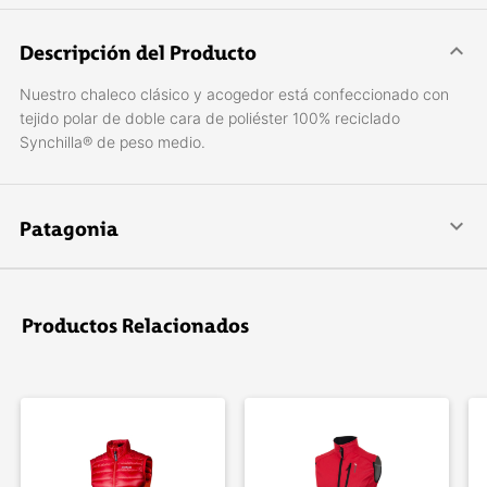
Descripción del Producto
Nuestro chaleco clásico y acogedor está confeccionado con
tejido polar de doble cara de poliéster 100% reciclado
Synchilla® de peso medio.
Patagonia
Patagonia se especializa en crear indumentaria para la práctica
de deportes al aire libre: escalada, surf, esquí, snowboard,
pesca con mosca y trail running.
Productos Relacionados