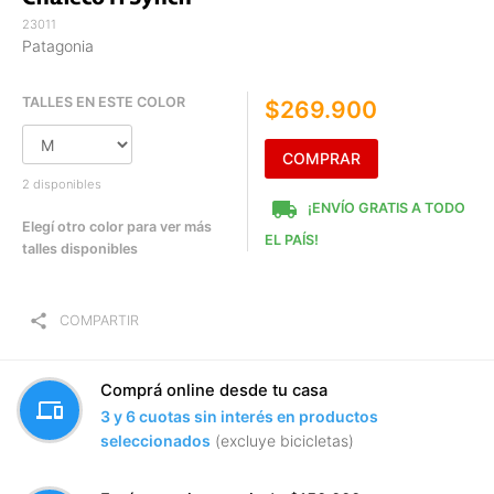
23011
Patagonia
TALLES EN ESTE COLOR
$269.900
COMPRAR
2 disponibles
local_shipping
¡ENVÍO GRATIS A TODO
Elegí otro color para ver más
EL PAÍS!
talles disponibles
share
COMPARTIR
Comprá online desde tu casa
devices
3 y 6 cuotas sin interés en productos
seleccionados
(excluye bicicletas)