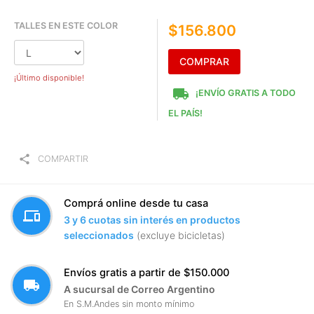
TALLES EN ESTE COLOR
$156.800
COMPRAR
¡Último disponible!
local_shipping
¡ENVÍO GRATIS A TODO
EL PAÍS!
share
COMPARTIR
Comprá online desde tu casa
devices
3 y 6 cuotas sin interés en productos
seleccionados
(excluye bicicletas)
Envíos gratis a partir de $150.000
local_shipping
A sucursal de Correo Argentino
En S.M.Andes sin monto mínimo