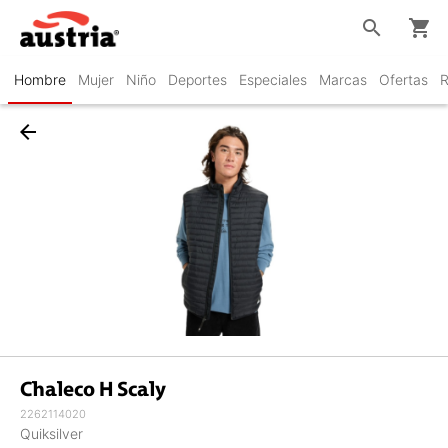
search
shopping_cart
Hombre
Mujer
Niño
Deportes
Especiales
Marcas
Ofertas
R
arrow_back
Chaleco H Scaly
2262114020
Quiksilver