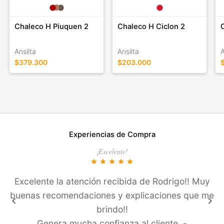
Chaleco H Piuquen 2
Chaleco H Ciclon 2
Ansilta
Ansilta
A
$379.300
$203.000
Experiencias de Compra
¡Excelente!
star
star
star
star
star
Excelente la atención recibida de Rodrigo!! Muy
buenas recomendaciones y explicaciones que me
keyboard_arrow_left
keyboard_arrow_right
brindo!!
Genera mucha confianza al cliente .-