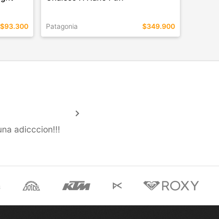
$93.300
Patagonia
$349.900
TALLES EN ESTE COLOR
COMPRAR
keyboard_arrow_right
una adicccion!!!