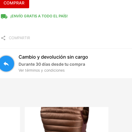
COMPRAR
local_shipping
¡ENVÍO GRATIS A TODO EL PAÍS!
share
COMPARTIR
Cambio y devolución sin cargo
reply
Durante 30 días desde tu compra
Ver términos y condiciones