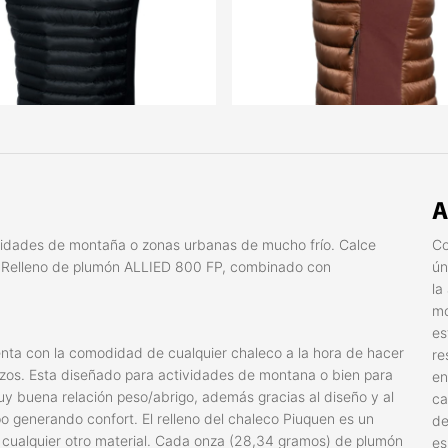
A
tividades de montaña o zonas urbanas de mucho frío. Calce
Co
. Relleno de plumón ALLIED 800 FP, combinado con
ún
la
mo
es
nta con la comodidad de cualquier chaleco a la hora de hacer
re
zos. Esta diseñado para actividades de montana o bien para
en
y buena relación peso/abrigo, además gracias al diseño y al
ca
 generando confort. El relleno del chaleco Piuquen es un
de
 cualquier otro material. Cada onza (28,34 gramos) de plumón
es