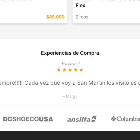
Flex
$89.000
Ziroox
EN ESTE COLOR
TALLES EN ESTE COLOR
Experiencias de Compra
COMPRAR
COMPRAR
¡Excelente!
star
star
star
star
star
siempre!!!!! Cada vez que voy a San Martin los visito es 
– Marga