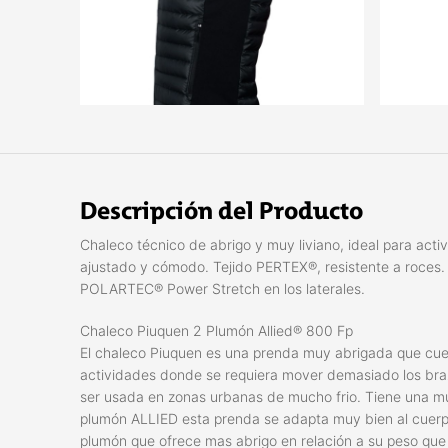
Descripción del Producto
Chaleco técnico de abrigo y muy liviano, ideal para ac
ajustado y cómodo. Tejido PERTEX®, resistente a roces
POLARTEC® Power Stretch en los laterales.
Chaleco Piuquen 2 Plumón Allied® 800 Fp
El chaleco Piuquen es una prenda muy abrigada que cue
actividades donde se requiera mover demasiado los bra
ser usada en zonas urbanas de mucho frio. Tiene una mu
plumón ALLIED esta prenda se adapta muy bien al cuerpo
plumón que ofrece mas abrigo en relación a su peso que