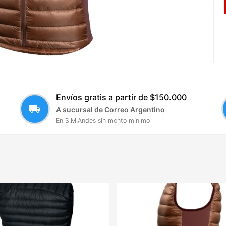
Envíos gratis a partir de $150.000
local_shipping
A sucursal de Correo Argentino
En S.M.Andes sin monto mínimo