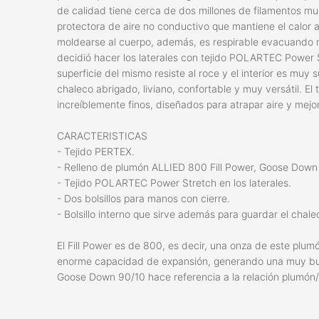
de calidad tiene cerca de dos millones de filamentos mu
protectora de aire no conductivo que mantiene el calor a
moldearse al cuerpo, además, es respirable evacuando mu
decidió hacer los laterales con tejido POLARTEC Power Str
superficie del mismo resiste al roce y el interior es m
chaleco abrigado, liviano, confortable y muy versátil. El
increíblemente finos, diseñados para atrapar aire y mejor
CARACTERISTICAS
- Tejido PERTEX.
- Relleno de plumón ALLIED 800 Fill Power, Goose Down
- Tejido POLARTEC Power Stretch en los laterales.
- Dos bolsillos para manos con cierre.
- Bolsillo interno que sirve además para guardar el chale
El Fill Power es de 800, es decir, una onza de este plu
enorme capacidad de expansión, generando una muy buen
Goose Down 90/10 hace referencia a la relación plumó