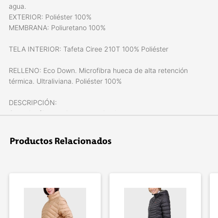
agua.
EXTERIOR: Poliéster 100%
MEMBRANA: Poliuretano 100%
TELA INTERIOR: Tafeta Ciree 210T 100% Poliéster
RELLENO: Eco Down. Microfibra hueca de alta retención
térmica. Ultraliviana. Poliéster 100%
DESCRIPCIÓN:
Capucha fija con dos puntos de ajuste
Bolsillos laterales y frontal medio con cierres impermeables
Trampa de nieve fija
Productos Relacionados
Guantín interno
Bolsillo porta pase
Ventilación axilar
Bolsillo interno con cierre
Sistema hands-free
Costuras principales termoselladas