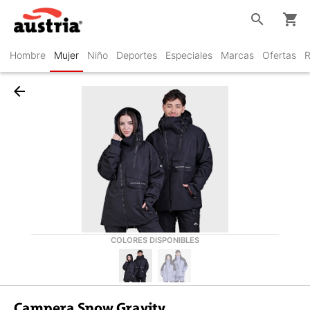
search
shopping_cart
Hombre
Mujer
Niño
Deportes
Especiales
Marcas
Ofertas
R
arrow_back
COLORES DISPONIBLES
Campera Snow Gravity