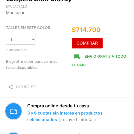
IWANA0BCLG
Montagne
TALLES EN ESTE COLOR
$714.700
COMPRAR
2 disponibles
local_shipping
¡ENVÍO GRATIS A TODO
Elegí otro color para ver más
EL PAÍS!
talles disponibles
share
COMPARTIR
Comprá online desde tu casa
devices
3 y 6 cuotas sin interés en productos
seleccionados
(excluye bicicletas)