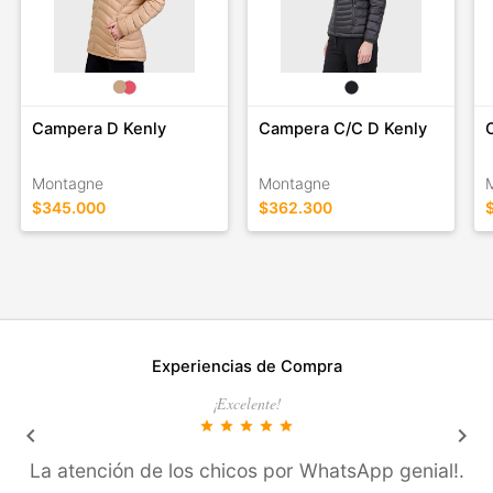
Campera D Kenly
Campera C/C D Kenly
Montagne
Montagne
$345.000
$362.300
Experiencias de Compra
¡Excelente!
star
star
star
star
star
keyboard_arrow_left
keyboard_arrow_right
La atención de los chicos por WhatsApp genial!.