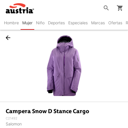
search
shopping_cart
Hombre
Mujer
Niño
Deportes
Especiales
Marcas
Ofertas
R
arrow_back
Campera Snow D Stance Cargo
C21492
Salomon