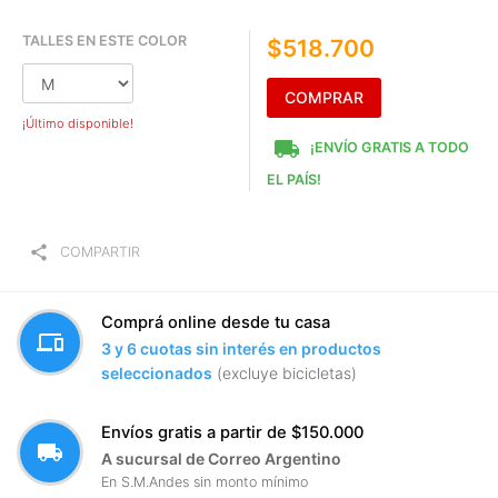
TALLES EN ESTE COLOR
$518.700
COMPRAR
¡Último disponible!
local_shipping
¡ENVÍO GRATIS A TODO
EL PAÍS!
share
COMPARTIR
Comprá online desde tu casa
devices
3 y 6 cuotas sin interés en productos
seleccionados
(excluye bicicletas)
Envíos gratis a partir de $150.000
local_shipping
A sucursal de Correo Argentino
En S.M.Andes sin monto mínimo