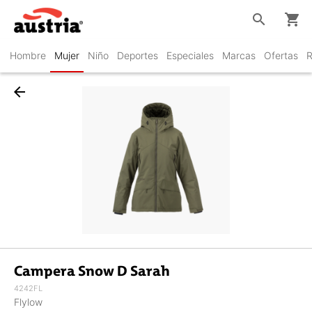
search
shopping_cart
Hombre
Mujer
Niño
Deportes
Especiales
Marcas
Ofertas
R
arrow_back
Campera Snow D Sarah
4242FL
Flylow