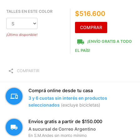
TALLES EN ESTE COLOR
$516.600
COMPRAR
¡Último disponible!
local_shipping
¡ENVÍO GRATIS A TODO
EL PAÍS!
share
COMPARTIR
Comprá online desde tu casa
devices
3 y 6 cuotas sin interés en productos
seleccionados
(excluye bicicletas)
Envíos gratis a partir de $150.000
local_shipping
A sucursal de Correo Argentino
En S.M.Andes sin monto mínimo