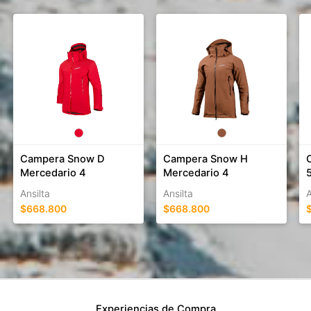
Campera Snow D
Campera Snow H
Mercedario 4
Mercedario 4
Ansilta
Ansilta
A
$668.800
$668.800
Experiencias de Compra