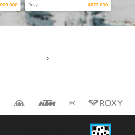
903.600
Roxy
$672.000
TALLES EN ESTE COLOR
COMPRAR
keyboard_arrow_right