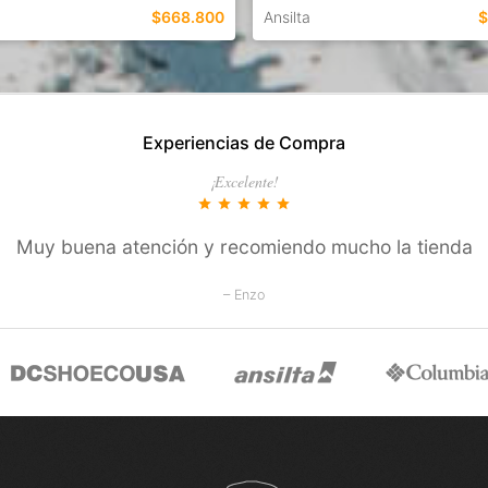
$668.800
Ansilta
$
EN ESTE COLOR
TALLES EN ESTE COLOR
Experiencias de Compra
COMPRAR
COMPRAR
¡Excelente!
star
star
star
star
star
Muy buena atención y recomiendo mucho la tienda
– Enzo