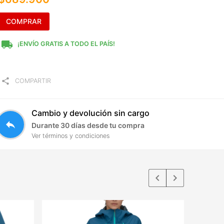
COMPRAR
local_shipping
¡ENVÍO GRATIS A TODO EL PAÍS!
share
COMPARTIR
Cambio y devolución sin cargo
reply
Durante 30 días desde tu compra
Ver términos y condiciones
keyboard_arrow_left
keyboard_arrow_right