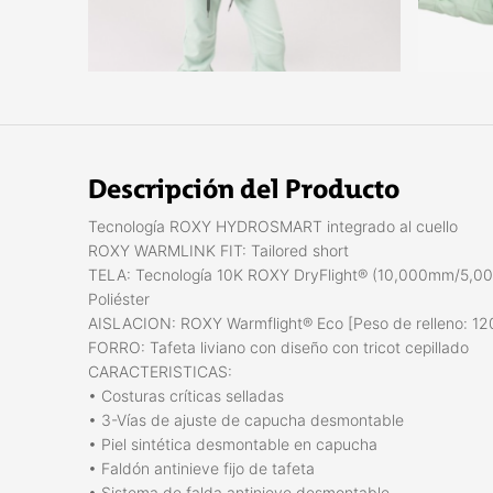
Descripción del Producto
Tecnología ROXY HYDROSMART integrado al cuello
ROXY WARMLINK FIT: Tailored short
TELA: Tecnología 10K ROXY DryFlight® (10,000mm/5,000
Poliéster
AISLACION: ROXY Warmflight® Eco [Peso de relleno: 1
FORRO: Tafeta liviano con diseño con tricot cepillado
CARACTERISTICAS:
• Costuras críticas selladas
• 3-Vías de ajuste de capucha desmontable
• Piel sintética desmontable en capucha
• Faldón antinieve fijo de tafeta
• Sistema de falda antinieve desmontable