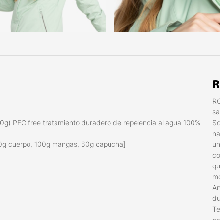
R
RO
sa
g) PFC free tratamiento duradero de repelencia al agua 100%
So
na
20g cuerpo, 100g mangas, 60g capucha]
un
co
qu
mo
An
du
Te
ca