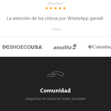
¡Excelente!
star
star
star
star
star
La atención de los chicos por WhatsApp genial!.
– Maria
Comunidad
¡Seguínos en nuestras redes sociales!