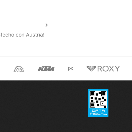
COMPRAR
keyboard_arrow_right
fecho con Austria!