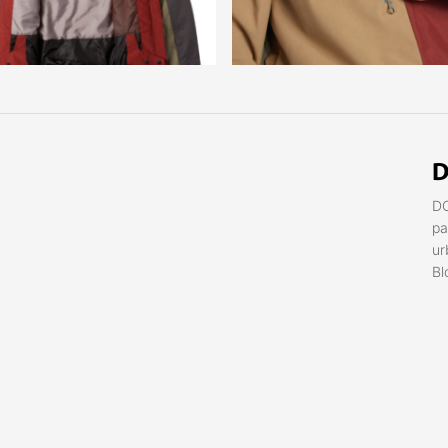
D
DC
pa
ur
Bl