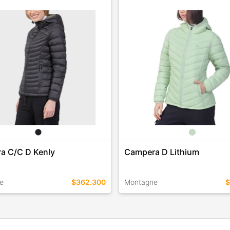
a C/C D Kenly
Campera D Lithium
e
$362.300
Montagne
$
EN ESTE COLOR
TALLES EN ESTE COLOR