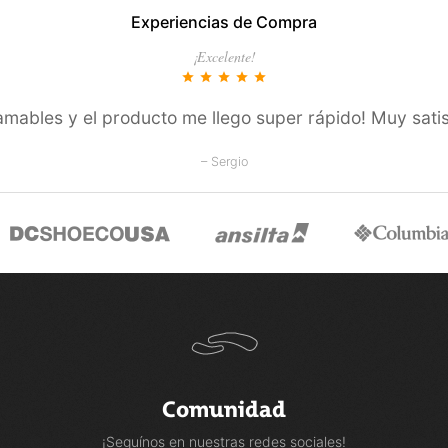
Experiencias de Compra
COMPRAR
COMPRAR
¡Excelente!
star
star
star
star
star
amables y el producto me llego super rápido! Muy satis
– Sergio
Comunidad
¡Seguínos en nuestras redes sociales!