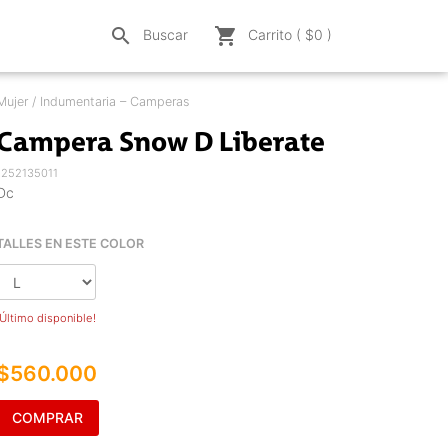
search
shopping_cart
Buscar
Carrito ( $
0
)
Mujer / Indumentaria – Camperas
Campera Snow D Liberate
1252135011
Dc
TALLES EN ESTE COLOR
¡Último disponible!
$560.000
COMPRAR