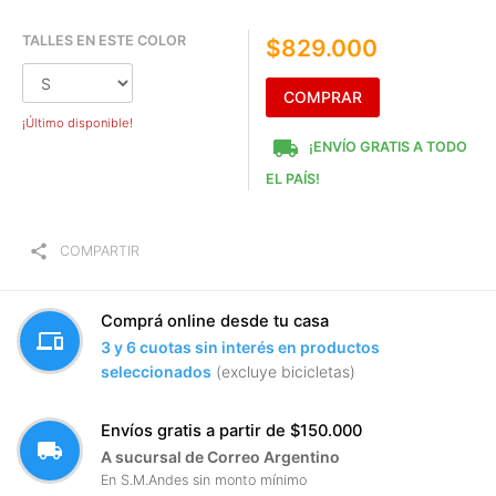
TALLES EN ESTE COLOR
$829.000
COMPRAR
¡Último disponible!
local_shipping
¡ENVÍO GRATIS A TODO
EL PAÍS!
share
COMPARTIR
Comprá online desde tu casa
devices
3 y 6 cuotas sin interés en productos
seleccionados
(excluye bicicletas)
Envíos gratis a partir de $150.000
local_shipping
A sucursal de Correo Argentino
En S.M.Andes sin monto mínimo