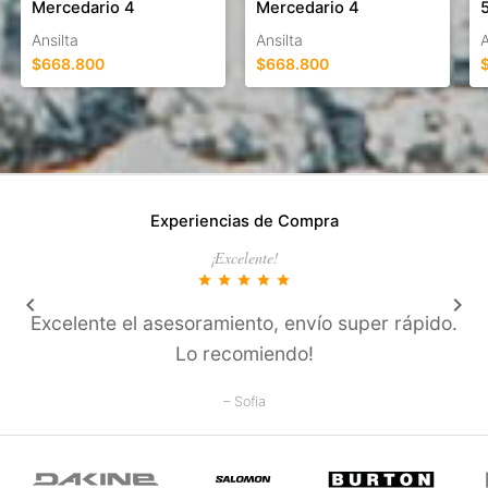
Mercedario 4
Mercedario 4
Ansilta
Ansilta
A
$668.800
$668.800
Experiencias de Compra
¡Excelente!
star
star
star
star
star
keyboard_arrow_left
keyboard_arrow_right
Excelente el asesoramiento, enví­o super rápido.
Lo recomiendo!
– Sofia