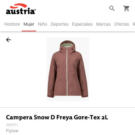
search
shopping_cart
Hombre
Mujer
Niño
Deportes
Especiales
Marcas
Ofertas
R
arrow_back
Campera Snow D Freya Gore-Tex 2L
4893FL
Flylow