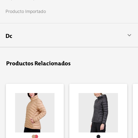
Producto Importado
Dc
DC Shoes es una marca líder en calzado e indumentaria para
deportes extremos, skate, snowboard, deportes urbanos y
freestyle. La compañí­a fue fundada por Ken Block y Damon
Productos Relacionados
Way en 1993.