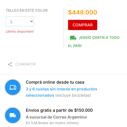
TALLES EN ESTE COLOR
$448.000
COMPRAR
¡Último disponible!
local_shipping
¡ENVÍO GRATIS A TODO
EL PAÍS!
share
COMPARTIR
Comprá online desde tu casa
devices
3 y 6 cuotas sin interés en productos
seleccionados
(excluye bicicletas)
Envíos gratis a partir de $150.000
local_shipping
A sucursal de Correo Argentino
En S.M.Andes sin monto mínimo