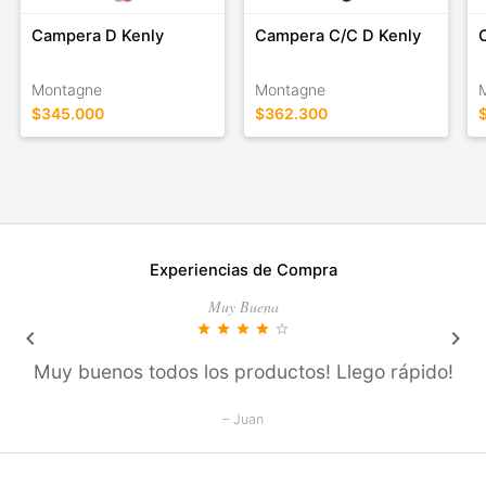
Campera D Kenly
Campera C/C D Kenly
Montagne
Montagne
$345.000
$362.300
Experiencias de Compra
Muy Buena
star
star
star
star
star_outline
keyboard_arrow_left
keyboard_arrow_right
Muy buenos todos los productos! Llego rápido!
– Juan