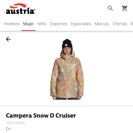
search
shopping_cart
Hombre
Mujer
Niño
Deportes
Especiales
Marcas
Ofertas
R
arrow_back
Campera Snow D Cruiser
1252135015
Dc