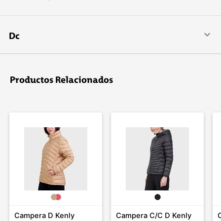
Dc
DC Shoes es una marca líder en calzado e indumentaria para
deportes extremos, skate, snowboard, deportes urbanos y
freestyle. La compañí­a fue fundada por Ken Block y Damon
Productos Relacionados
Way en 1993.
Campera D Kenly
Campera C/C D Kenly