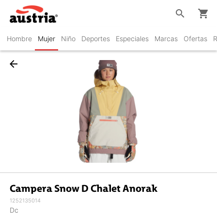
search
shopping_cart
Hombre
Mujer
Niño
Deportes
Especiales
Marcas
Ofertas
R
arrow_back
Campera Snow D Chalet Anorak
1252135014
Dc