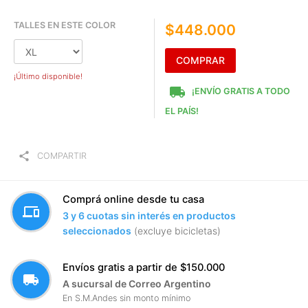
TALLES EN ESTE COLOR
$448.000
COMPRAR
¡Último disponible!
local_shipping
¡ENVÍO GRATIS A TODO
EL PAÍS!
share
COMPARTIR
Comprá online desde tu casa
devices
3 y 6 cuotas sin interés en productos
seleccionados
(excluye bicicletas)
Envíos gratis a partir de $150.000
local_shipping
A sucursal de Correo Argentino
En S.M.Andes sin monto mínimo