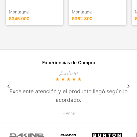
Montagne
Montagne
$345.000
$362.300
Experiencias de Compra
¡Excelente!
star
star
star
star
star
keyboard_arrow_left
keyboard_arrow_right
Excelente atención y el producto llegó según lo
acordado.
– Anne