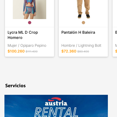
Lycra ML D Crop
Pantalón H Baleira
Homero
Mujer / Opiparo Pepino
Hombre / Lightning Bolt
M
$100.260
$72.360
$111.400
$80.400
Servicios