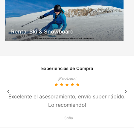
Rental Ski & Snowboard
Experiencias de Compra
¡Excelente!
star
star
star
star
star
keyboard_arrow_left
keyboard_arrow_right
Excelente el asesoramiento, enví­o super rápido.
Lo recomiendo!
– Sofia