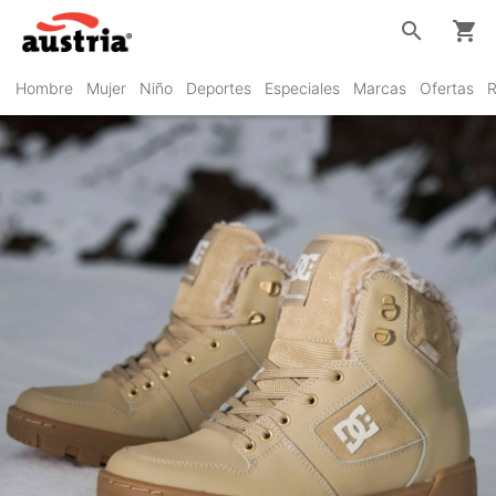
search
shopping_cart
Hombre
Mujer
Niño
Deportes
Especiales
Marcas
Ofertas
R
DC Shoes
VER PRODUCTOS