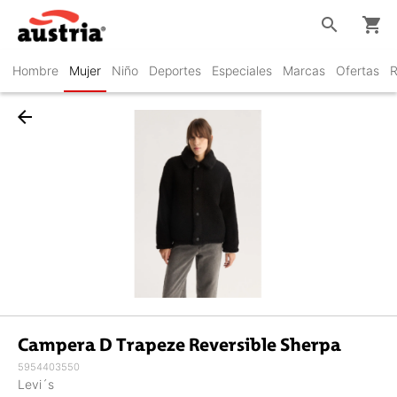
search
shopping_cart
Hombre
Mujer
Niño
Deportes
Especiales
Marcas
Ofertas
R
arrow_back
Campera D Trapeze Reversible Sherpa
5954403550
Levi´s