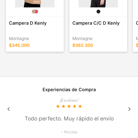
Campera D Kenly
Campera C/C D Kenly
Montagne
Montagne
$345.000
$362.300
Experiencias de Compra
¡Excelente!
star
star
star
star
star
keyboard_arrow_left
keyboard_arrow_right
Todo perfecto. Muy rápido el envío
– Nicolas