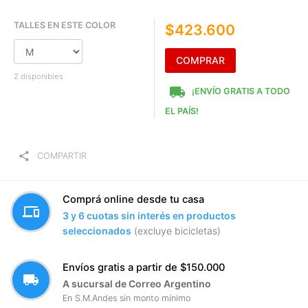
TALLES EN ESTE COLOR
$423.600
COMPRAR
2 disponibles
local_shipping
¡ENVÍO GRATIS A TODO
EL PAÍS!
share
COMPARTIR
Comprá online desde tu casa
devices
3 y 6 cuotas sin interés en productos
seleccionados
(excluye bicicletas)
Envíos gratis a partir de $150.000
local_shipping
A sucursal de Correo Argentino
En S.M.Andes sin monto mínimo