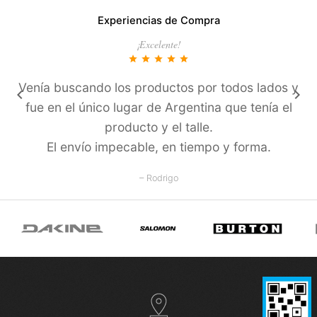
Experiencias de Compra
¡Excelente!
star
star
star
star
star
Venía buscando los productos por todos lados y
keyboard_arrow_left
keyboard_arrow_right
fue en el único lugar de Argentina que tení­a el
producto y el talle.
El enví­o impecable, en tiempo y forma.
– Rodrigo