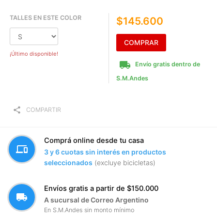
TALLES EN ESTE COLOR
$145.600
COMPRAR
¡Último disponible!
local_shipping
Envío gratis dentro de
S.M.Andes
share
COMPARTIR
Comprá online desde tu casa
devices
3 y 6 cuotas sin interés en productos
seleccionados
(excluye bicicletas)
Envíos gratis a partir de $150.000
local_shipping
A sucursal de Correo Argentino
En S.M.Andes sin monto mínimo