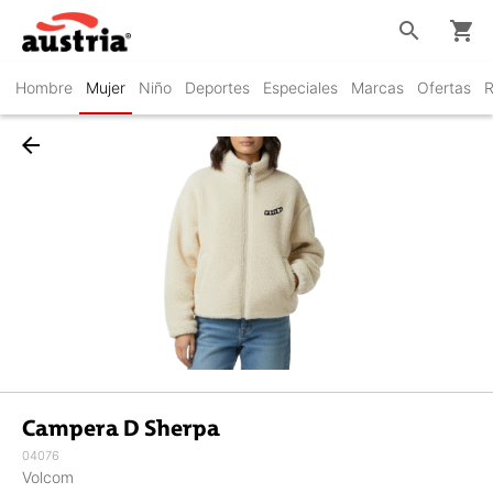
search
shopping_cart
Hombre
Mujer
Niño
Deportes
Especiales
Marcas
Ofertas
R
arrow_back
Campera D Sherpa
04076
Volcom