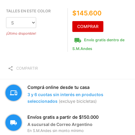
TALLES EN ESTE COLOR
$145.600
COMPRAR
¡Último disponible!
local_shipping
Envío gratis dentro de
S.M.Andes
share
COMPARTIR
Comprá online desde tu casa
devices
3 y 6 cuotas sin interés en productos
seleccionados
(excluye bicicletas)
Envíos gratis a partir de $150.000
local_shipping
A sucursal de Correo Argentino
En S.M.Andes sin monto mínimo