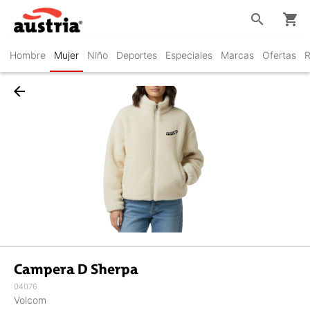
search
shopping_cart
Hombre
Mujer
Niño
Deportes
Especiales
Marcas
Ofertas
R
arrow_back
Campera D Sherpa
04076
Volcom