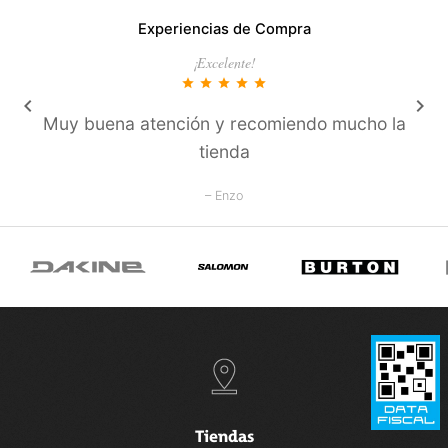
Experiencias de Compra
¡Excelente!
star
star
star
star
star
keyboard_arrow_left
keyboard_arrow_right
Muy buena atención y recomiendo mucho la
tienda
– Enzo
Tiendas