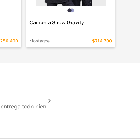
Campera Snow Gravity
256.400
Montagne
$714.700
TALLES EN ESTE COLOR
COMPRAR
keyboard_arrow_right
 entrega todo bien.