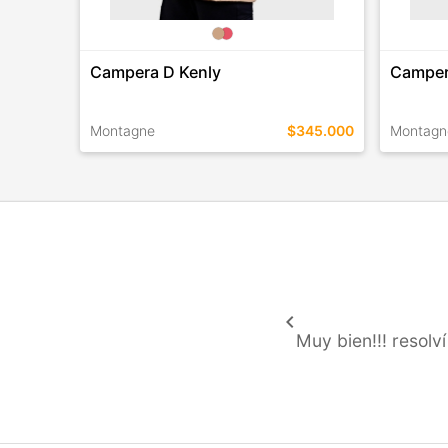
Campera D Kenly
Camper
Montagne
$345.000
Montagn
TALLES EN ESTE COLOR
TALLES 
COMPRAR
keyboard_arrow_left
Muy bien!!! resolv