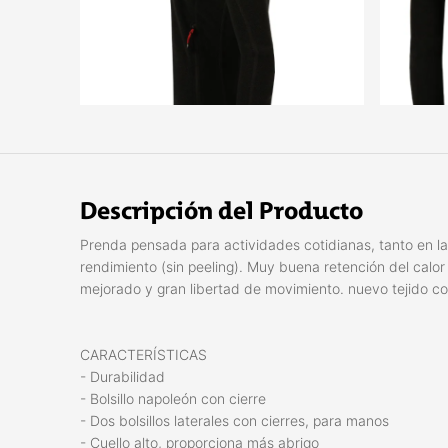
Descripción del Producto
Prenda pensada para actividades cotidianas, tanto en l
rendimiento (sin peeling). Muy buena retención del calo
mejorado y gran libertad de movimiento. nuevo tejido con
CARACTERÍSTICAS
- Durabilidad
- Bolsillo napoleón con cierre
- Dos bolsillos laterales con cierres, para manos
- Cuello alto, proporciona más abrigo