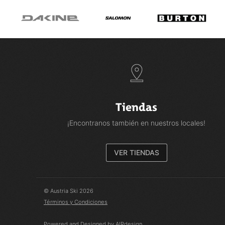
Tiendas
¡Encontranos también en nuestros locales!
VER TIENDAS
© Austria Ski 2026
Términos y Condiciones
Powered and Designed by AIRdesign