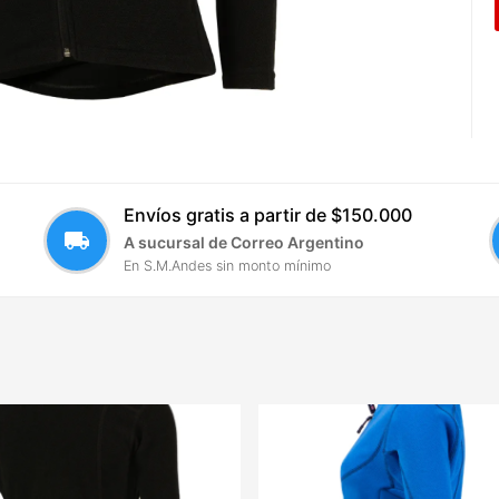
Envíos gratis a partir de $150.000
local_shipping
A sucursal de Correo Argentino
En S.M.Andes sin monto mínimo