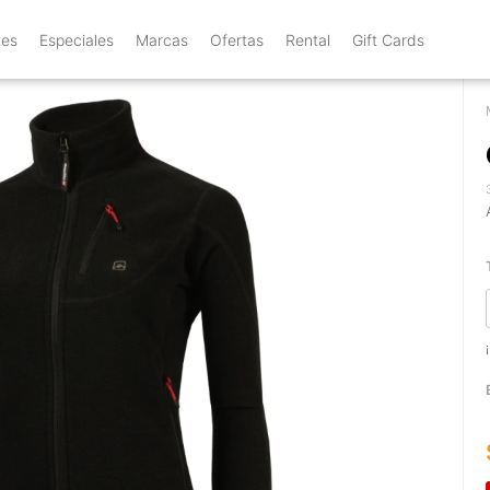
tes
Especiales
Marcas
Ofertas
Rental
Gift Cards