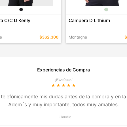
a C/C D Kenly
Campera D Lithium
e
$362.300
Montagne
$
EN ESTE COLOR
TALLES EN ESTE COLOR
Experiencias de Compra
COMPRAR
COMPRAR
¡Excelente!
star
star
star
star
star
í­ telefónicamente mis dudas antes de la compra y en la
Adem´s y muy importante, todos muy amables.
– Claudio