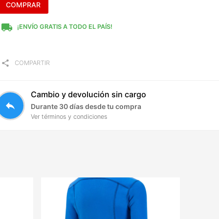
COMPRAR
local_shipping
¡ENVÍO GRATIS A TODO EL PAÍS!
share
COMPARTIR
Cambio y devolución sin cargo
reply
Durante 30 días desde tu compra
Ver términos y condiciones