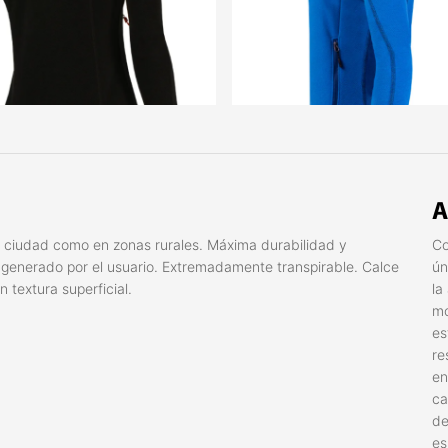
A
a ciudad como en zonas rurales. Máxima durabilidad y
Co
r generado por el usuario. Extremadamente transpirable. Calce
ún
 textura superficial.
la
mo
es
re
en
ca
de
es