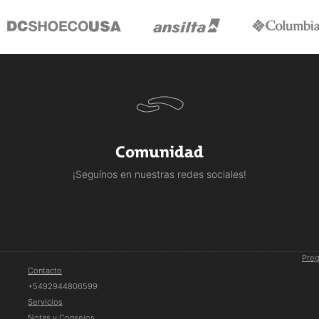
Comunidad
¡Seguínos en nuestras redes sociales!
Preg
Contacto
+5492944806599
Servicios
Notas y Consejos