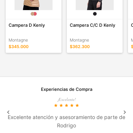
Campera D Kenly
Campera C/C D Kenly
Montagne
Montagne
$345.000
$362.300
Experiencias de Compra
¡Excelente!
star
star
star
star
star
keyboard_arrow_left
keyboard_arrow_right
Excelente atención y asesoramiento de parte de
Rodrigo