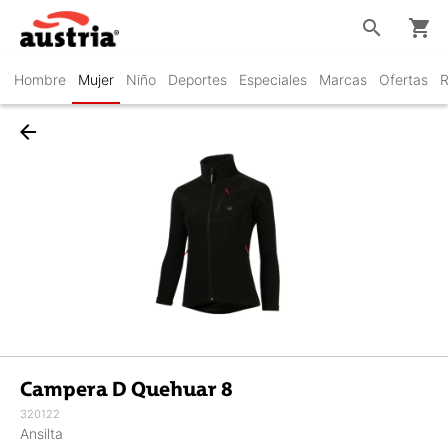
search
shopping_cart
Hombre
Mujer
Niño
Deportes
Especiales
Marcas
Ofertas
R
arrow_back
Campera D Quehuar 8
320122
Ansilta