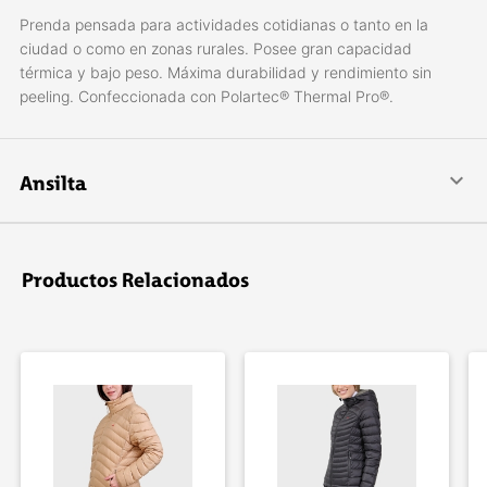
Prenda pensada para actividades cotidianas o tanto en la
ciudad o como en zonas rurales. Posee gran capacidad
térmica y bajo peso. Máxima durabilidad y rendimiento sin
peeling. Confeccionada con Polartec® Thermal Pro®.
Ansilta
Comenzamos en 1980 en San Juan, Argentina, con el único
objetivo de proveer al montañista de elementos para la
actividad, confeccionando indumentaria técnica de montaña,
Productos Relacionados
y con el convencimiento que la constancia, el esfuerzo y el
compromiso con el producto, nos darán resultados que
compensarán nuestro empeño. Y así nos encontramos hoy, en
permanente crecimiento, y con la capacidad de innovación y
diseño necesaria para el desarrollo y producción de
indumentaria técnica específica para responder en situaciones
y ambientes extremos.