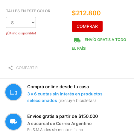
TALLES EN ESTE COLOR
$212.800
COMPRAR
¡Último disponible!
local_shipping
¡ENVÍO GRATIS A TODO
EL PAÍS!
share
COMPARTIR
Comprá online desde tu casa
devices
3 y 6 cuotas sin interés en productos
seleccionados
(excluye bicicletas)
Envíos gratis a partir de $150.000
local_shipping
A sucursal de Correo Argentino
En S.M.Andes sin monto mínimo