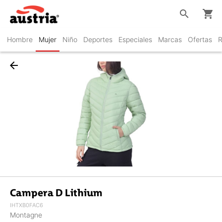
search
shopping_cart
Hombre
Mujer
Niño
Deportes
Especiales
Marcas
Ofertas
R
arrow_back
Campera D Lithium
IHTXB0FAC6
Montagne