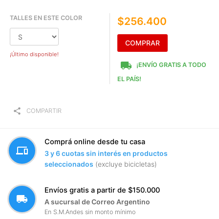
TALLES EN ESTE COLOR
$256.400
COMPRAR
¡Último disponible!
local_shipping
¡ENVÍO GRATIS A TODO
EL PAÍS!
share
COMPARTIR
Comprá online desde tu casa
devices
3 y 6 cuotas sin interés en productos
seleccionados
(excluye bicicletas)
Envíos gratis a partir de $150.000
local_shipping
A sucursal de Correo Argentino
En S.M.Andes sin monto mínimo