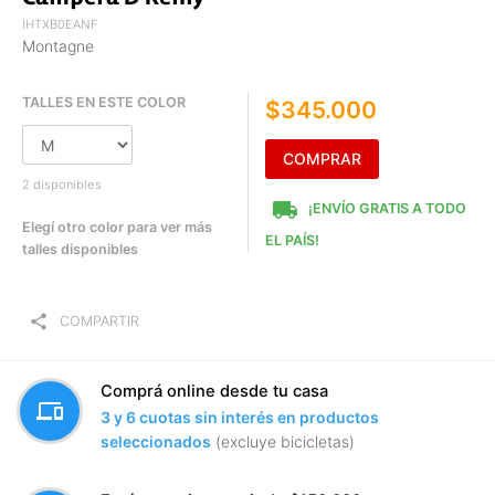
IHTXB0EANF
Montagne
TALLES EN ESTE COLOR
$345.000
COMPRAR
2 disponibles
local_shipping
¡ENVÍO GRATIS A TODO
Elegí otro color para ver más
EL PAÍS!
talles disponibles
share
COMPARTIR
Comprá online desde tu casa
devices
3 y 6 cuotas sin interés en productos
seleccionados
(excluye bicicletas)