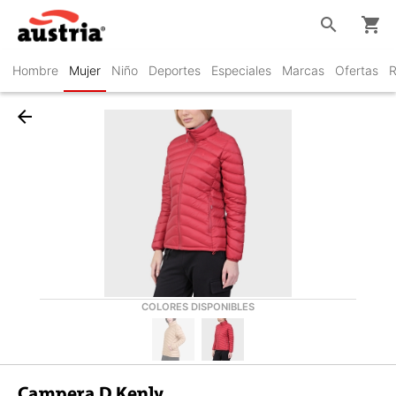
search
shopping_cart
Hombre
Mujer
Niño
Deportes
Especiales
Marcas
Ofertas
R
arrow_back
COLORES DISPONIBLES
Campera D Kenly