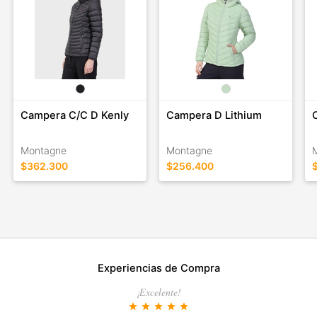
Campera C/C D Kenly
Campera D Lithium
Montagne
Montagne
$362.300
$256.400
Experiencias de Compra
¡Excelente!
star
star
star
star
star