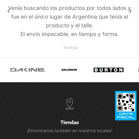
Venía buscando los productos por todos lados y
keyboard_arrow_left
keyboard_arrow_right
fue en el único lugar de Argentina que tení­a el
producto y el talle.
El enví­o impecable, en tiempo y forma.
– Rodrigo
Tiendas
¡Encontranos también en nuestros locales!