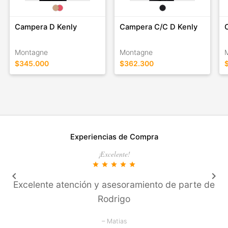
Campera D Kenly
Campera C/C D Kenly
Montagne
Montagne
$345.000
$362.300
Experiencias de Compra
¡Excelente!
star
star
star
star
star
keyboard_arrow_left
keyboard_arrow_right
Excelente atención y asesoramiento de parte de
Rodrigo
– Matias