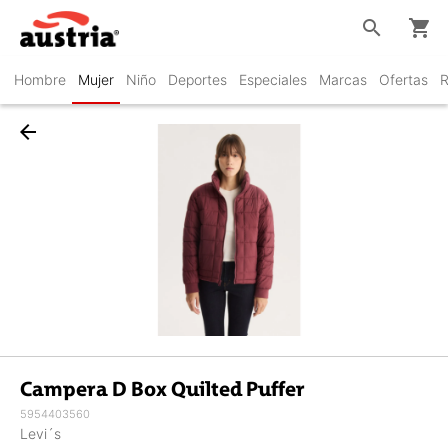
search
shopping_cart
Hombre
Mujer
Niño
Deportes
Especiales
Marcas
Ofertas
R
arrow_back
Campera D Box Quilted Puffer
5954403560
Levi´s