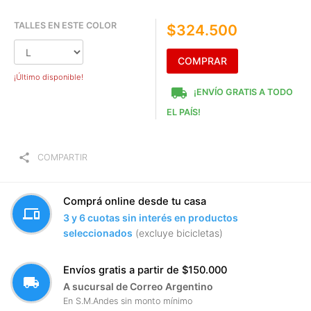
TALLES EN ESTE COLOR
$324.500
COMPRAR
¡Último disponible!
local_shipping
¡ENVÍO GRATIS A TODO
EL PAÍS!
share
COMPARTIR
Comprá online desde tu casa
devices
3 y 6 cuotas sin interés en productos
seleccionados
(excluye bicicletas)
Envíos gratis a partir de $150.000
local_shipping
A sucursal de Correo Argentino
En S.M.Andes sin monto mínimo