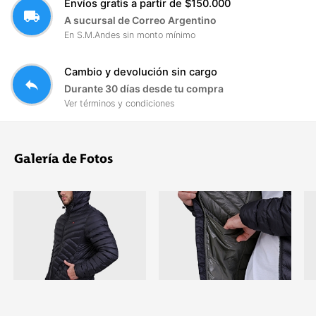
Envíos gratis a partir de $150.000
local_shipping
A sucursal de Correo Argentino
En S.M.Andes sin monto mínimo
Cambio y devolución sin cargo
reply
Durante 30 días desde tu compra
Ver términos y condiciones
Galería de Fotos