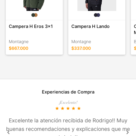
Campera H Eros 3x1
Campera H Lando
Montagne
Montagne
$667.000
$337.000
Experiencias de Compra
¡Excelente!
star
star
star
star
star
Excelente la atención recibida de Rodrigo!! Muy
buenas recomendaciones y explicaciones que me
keyboard_arrow_left
keyboard_arrow_right