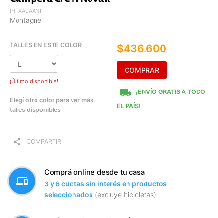
IHTXA0AANI
Montagne
TALLES EN ESTE COLOR
$436.600
COMPRAR
¡Último disponible!
local_shipping
¡ENVÍO GRATIS A TODO
Elegí otro color para ver más
EL PAÍS!
talles disponibles
share
COMPARTIR
Comprá online desde tu casa
devices
3 y 6 cuotas sin interés en productos
seleccionados
(excluye bicicletas)