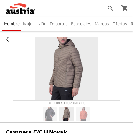
search
shopping_cart
Hombre
Mujer
Niño
Deportes
Especiales
Marcas
Ofertas
R
arrow_back
COLORES DISPONIBLES
Campera C/C H Novak