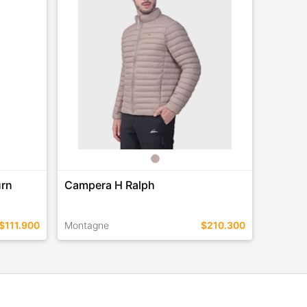
urn
Campera H Ralph
$111.900
Montagne
$210.300
TALLES EN ESTE COLOR
COMPRAR