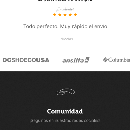
¡Excelente!
star
star
star
star
star
Todo perfecto. Muy rápido el envío
– Nicolas
Comunidad
¡Seguínos en nuestras redes sociales!