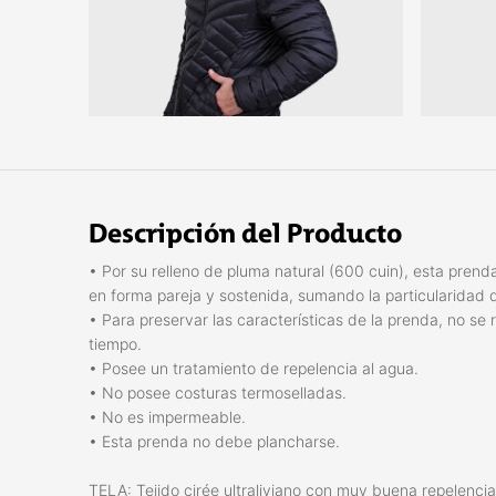
Descripción del Producto
• Por su relleno de pluma natural (600 cuin), esta prenda
en forma pareja y sostenida, sumando la particularidad d
• Para preservar las características de la prenda, no 
tiempo.
• Posee un tratamiento de repelencia al agua.
• No posee costuras termoselladas.
• No es impermeable.
• Esta prenda no debe plancharse.
TELA: Tejido cirée ultraliviano con muy buena repelenci