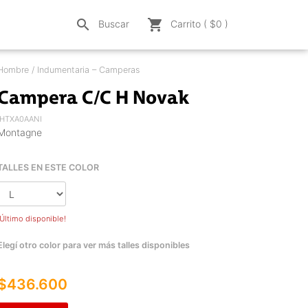
search
shopping_cart
Buscar
Carrito ( $
0
)
Hombre / Indumentaria – Camperas
Campera C/C H Novak
IHTXA0AANI
Montagne
TALLES EN ESTE COLOR
¡Último disponible!
Elegí otro color para ver más talles disponibles
$436.600