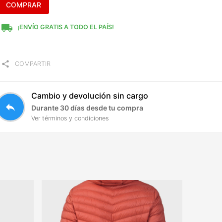
COMPRAR
local_shipping
¡ENVÍO GRATIS A TODO EL PAÍS!
share
COMPARTIR
Cambio y devolución sin cargo
reply
Durante 30 días desde tu compra
Ver términos y condiciones