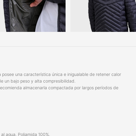
 posee una característica única e inigualable de retener calor
e un bajo peso y alta compresibilidad.
se recomienda almacenarla compactada por largos períodos de
a al agua. Poliamida 100%.