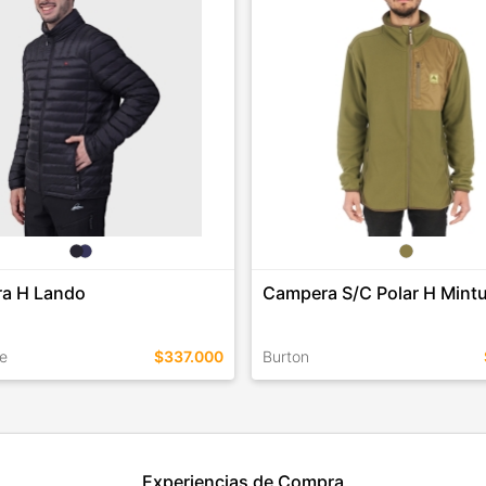
a H Lando
Campera S/C Polar H Mint
e
$337.000
Burton
EN ESTE COLOR
TALLES EN ESTE COLOR
Experiencias de Compra
COMPRAR
COMPRAR