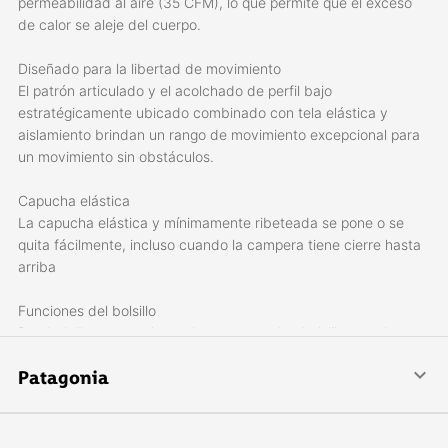
permeabilidad al aire (35 CFM), lo que permite que el exceso
de calor se aleje del cuerpo.
Diseñado para la libertad de movimiento
El patrón articulado y el acolchado de perfil bajo
estratégicamente ubicado combinado con tela elástica y
aislamiento brindan un rango de movimiento excepcional para
un movimiento sin obstáculos.
Capucha elástica
La capucha elástica y mínimamente ribeteada se pone o se
quita fácilmente, incluso cuando la campera tiene cierre hasta
arriba
Funciones del bolsillo
Dos bolsillos para calentar las manos y dos bolsillos en el
pecho tienen cierre, son de perfil bajo y de poco volumen para
Patagonia
usarlos cómodamente con un arnés; La Campera se guarda en
el bolsillo izquierdo del pecho.
Patagonia se especializa en crear indumentaria para la práctica
de deportes al aire libre: escalada, surf, esquí, snowboard,
Puños