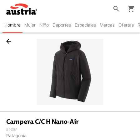
search
shopping_cart
Hombre
Mujer
Niño
Deportes
Especiales
Marcas
Ofertas
R
arrow_back
Campera C/C H Nano-Air
84367
Patagonia