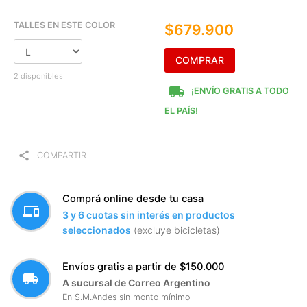
TALLES EN ESTE COLOR
$679.900
COMPRAR
2 disponibles
local_shipping
¡ENVÍO GRATIS A TODO
EL PAÍS!
share
COMPARTIR
Comprá online desde tu casa
devices
3 y 6 cuotas sin interés en productos
seleccionados
(excluye bicicletas)
Envíos gratis a partir de $150.000
local_shipping
A sucursal de Correo Argentino
En S.M.Andes sin monto mínimo