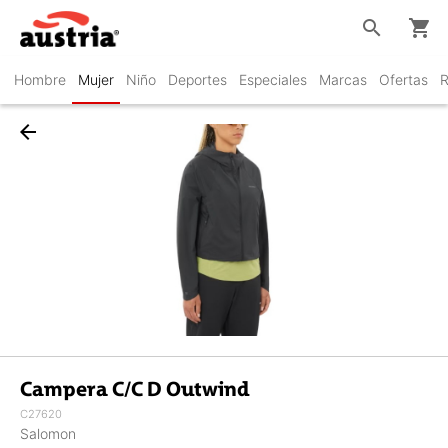
search
shopping_cart
Hombre
Mujer
Niño
Deportes
Especiales
Marcas
Ofertas
R
arrow_back
Campera C/C D Outwind
C27620
Salomon