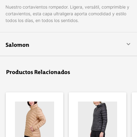
Nuestro cortavientos rompedor. Ligera, versátil, comprimible y
cortavientos, esta capa ultraligera aporta comodidad y estilo
todos los días, en todos los sentidos.
Salomon
The mountain sports company.
Impulsados por diseño e innovación, es una marca líder en el
mundo en deportes de montaña, con su gran variedad de
Productos Relacionados
productos para esquiar, practicar snowboard, trekking, realizar
travesías, trail running y muchos otros deportes al aire libre.