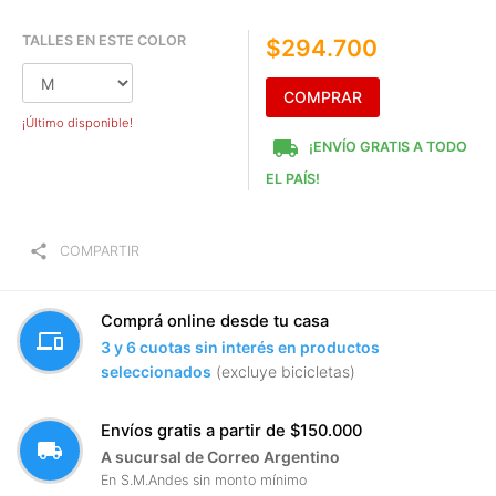
TALLES EN ESTE COLOR
$294.700
COMPRAR
¡Último disponible!
local_shipping
¡ENVÍO GRATIS A TODO
EL PAÍS!
share
COMPARTIR
Comprá online desde tu casa
devices
3 y 6 cuotas sin interés en productos
seleccionados
(excluye bicicletas)
Envíos gratis a partir de $150.000
local_shipping
A sucursal de Correo Argentino
En S.M.Andes sin monto mínimo