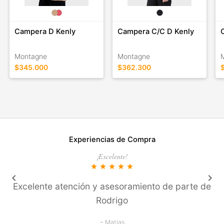
Campera D Kenly
Campera C/C D Kenly
Montagne
Montagne
$345.000
$362.300
Experiencias de Compra
¡Excelente!
star
star
star
star
star
keyboard_arrow_left
keyboard_arrow_right
Excelente atención y asesoramiento de parte de
Rodrigo
– Matias