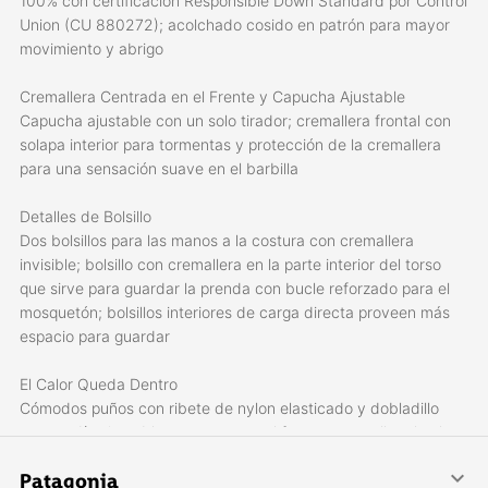
100% con certificación Responsible Down Standard por Control
Union (CU 880272); acolchado cosido en patrón para mayor
movimiento y abrigo
Cremallera Centrada en el Frente y Capucha Ajustable
Capucha ajustable con un solo tirador; cremallera frontal con
solapa interior para tormentas y protección de la cremallera
para una sensación suave en el barbilla
Detalles de Bolsillo
Dos bolsillos para las manos a la costura con cremallera
invisible; bolsillo con cremallera en la parte interior del torso
que sirve para guardar la prenda con bucle reforzado para el
mosquetón; bolsillos interiores de carga directa proveen más
espacio para guardar
El Calor Queda Dentro
Cómodos puños con ribete de nylon elasticado y dobladillo
con cordín ajustable con tanca en el frente para sellar el calor
en el interior.
Patagonia