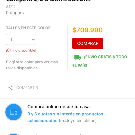
84712
Patagonia
TALLES EN ESTE COLOR
$709.900
COMPRAR
¡Último disponible!
local_shipping
¡ENVÍO GRATIS A TODO
Elegí otro color para ver más
EL PAÍS!
talles disponibles
share
COMPARTIR
Comprá online desde tu casa
devices
3 y 6 cuotas sin interés en productos
seleccionados
(excluye bicicletas)