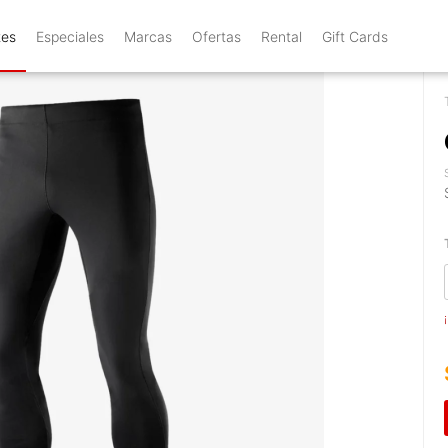
tes
Especiales
Marcas
Ofertas
Rental
Gift Cards