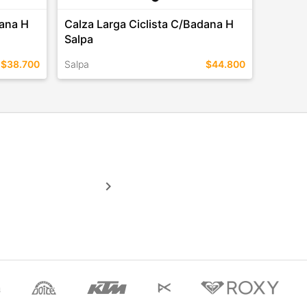
dana H
Calza Larga Ciclista C/Badana H
Salpa
$38.700
Salpa
$44.800
TALLES EN ESTE COLOR
COMPRAR
keyboard_arrow_right