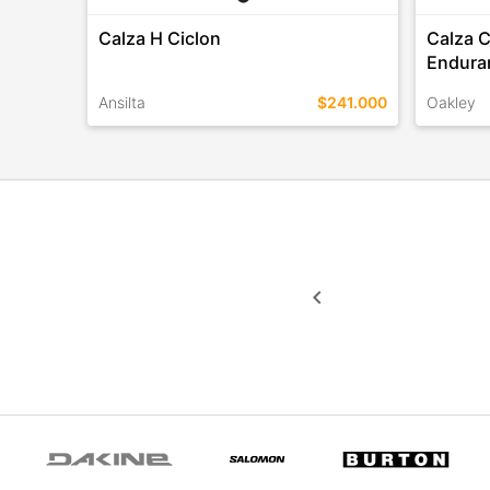
Calza H Ciclon
Calza C
Endura
Ansilta
$241.000
Oakley
TALLES EN ESTE COLOR
TALLES 
COMPRAR
keyboard_arrow_left