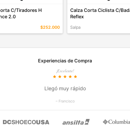
orta C/Tiradores H
Calza Corta Ciclista C/Ba
nce 2.0
Reflex
$252.000
Salpa
EN ESTE COLOR
TALLES EN ESTE COLOR
Experiencias de Compra
COMPRAR
COMPRAR
¡Excelente!
star
star
star
star
star
Llegó muy rápido
– Francisco