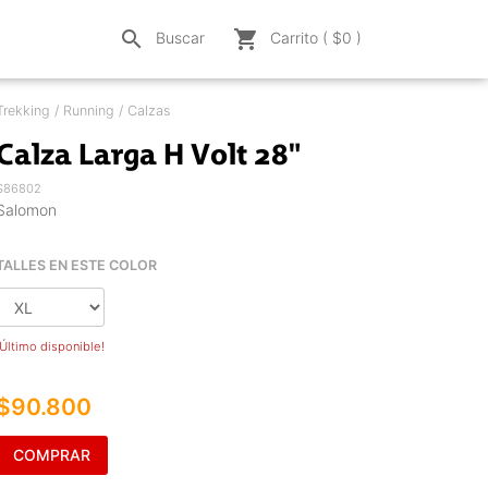
search
shopping_cart
Buscar
Carrito ( $
0
)
Trekking / Running / Calzas
Calza Larga H Volt 28"
S86802
Salomon
TALLES EN ESTE COLOR
¡Último disponible!
$90.800
COMPRAR