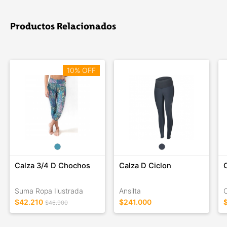
The mountain sports company.
Impulsados por diseño e innovación, es una marca líder en el
mundo en deportes de montaña, con su gran variedad de
Productos Relacionados
productos para esquiar, practicar snowboard, trekking, realizar
travesías, trail running y muchos otros deportes al aire libre.
10% OFF
Calza 3/4 D Chochos
Calza D Ciclon
Suma Ropa Ilustrada
Ansilta
$42.210
$241.000
$46.900