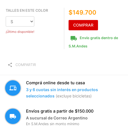
TALLES EN ESTE COLOR
$149.700
COMPRAR
¡Último disponible!
local_shipping
Envío gratis dentro de
S.M.Andes
share
COMPARTIR
Comprá online desde tu casa
devices
3 y 6 cuotas sin interés en productos
seleccionados
(excluye bicicletas)
Envíos gratis a partir de $150.000
local_shipping
A sucursal de Correo Argentino
En S.M.Andes sin monto mínimo