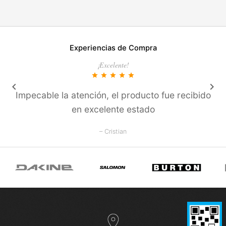
Experiencias de Compra
¡Excelente!
star
star
star
star
star
keyboard_arrow_left
keyboard_arrow_right
Impecable la atención, el producto fue recibido
en excelente estado
– Cristian