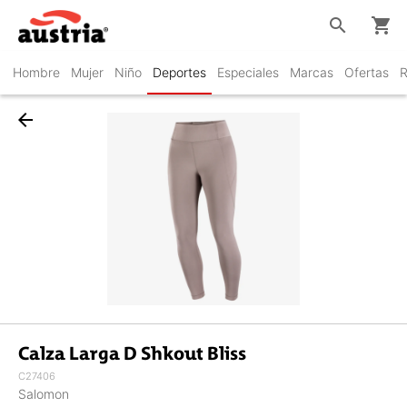
search
shopping_cart
Hombre
Mujer
Niño
Deportes
Especiales
Marcas
Ofertas
R
arrow_back
Calza Larga D Shkout Bliss
C27406
Salomon