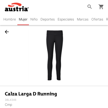
search
shopping_cart
Hombre
Mujer
Niño
Deportes
Especiales
Marcas
Ofertas
R
arrow_back
Calza Larga D Running
38L4346
Cmp