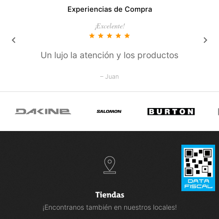
Experiencias de Compra
¡Excelente!
star
star
star
star
star
keyboard_arrow_left
keyboard_arrow_right
Un lujo la atención y los productos
– Juan
Tiendas
¡Encontranos también en nuestros locales!