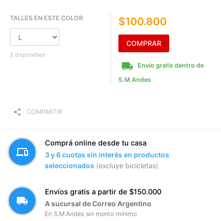
TALLES EN ESTE COLOR
$100.800
COMPRAR
3 disponibles
local_shipping
Envío gratis dentro de
S.M.Andes
share
COMPARTIR
Comprá online desde tu casa
devices
3 y 6 cuotas sin interés en productos
seleccionados
(excluye bicicletas)
Envíos gratis a partir de $150.000
local_shipping
A sucursal de Correo Argentino
En S.M.Andes sin monto mínimo