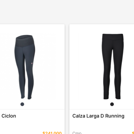
 Ciclon
Calza Larga D Running
$241.000
Cmp