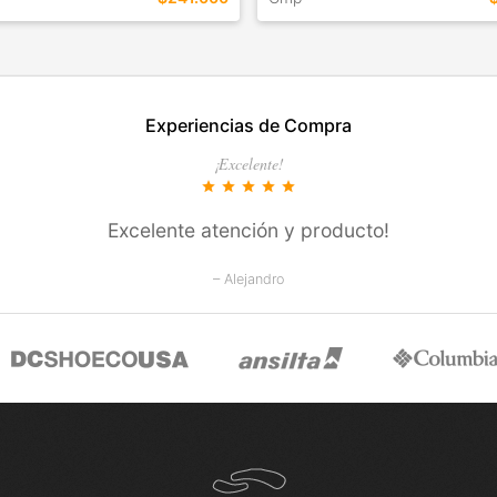
EN ESTE COLOR
TALLES EN ESTE COLOR
Experiencias de Compra
COMPRAR
COMPRAR
¡Excelente!
star
star
star
star
star
Excelente atención y producto!
– Alejandro