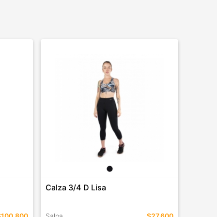
Calza 3/4 D Lisa
$100.800
Salpa
$27.600