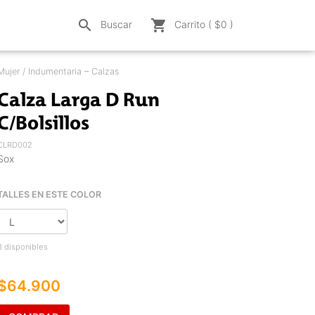
search
shopping_cart
Buscar
Carrito ( $
0
)
Mujer / Indumentaria – Calzas
Calza Larga D Run
C/Bolsillos
CLRD002
Sox
TALLES EN ESTE COLOR
3 disponibles
$64.900