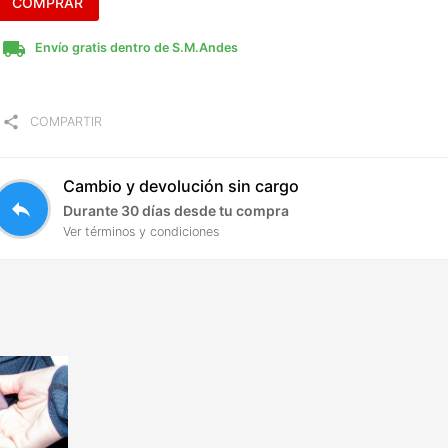
COMPRAR
local_shipping
Envío gratis dentro de S.M.Andes
share
COMPARTIR
Cambio y devolución sin cargo
reply
Durante 30 días desde tu compra
Ver términos y condiciones