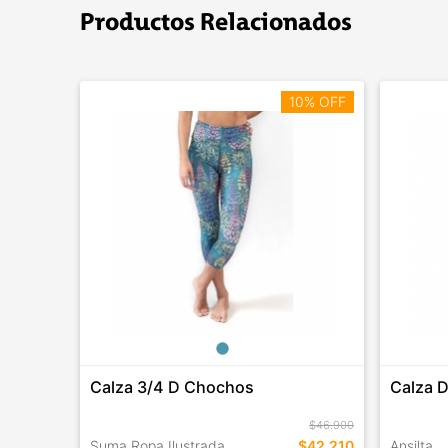
Productos Relacionados
10% OFF
Calza 3/4 D Chochos
Calza D
$46.900
Suma Ropa Ilustrada
$42.210
Ansilta