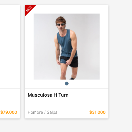
Musculosa H Turn
Zapatil
$79.000
Hombre / Salpa
$31.000
Vans
TALLES EN ESTE COLOR
TALLES 