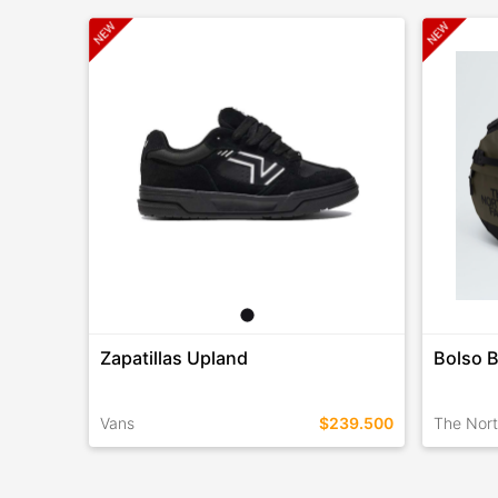
Zapatillas Upland
Bolso 
Vans
$239.500
The Nor
TALLES EN ESTE COLOR
TALLES 