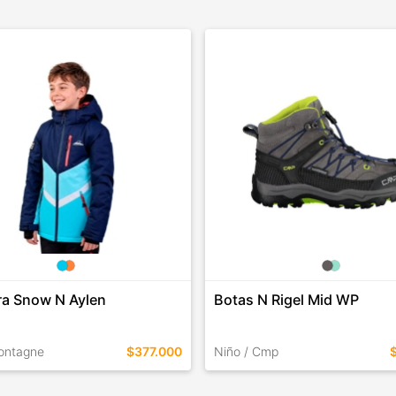
a Snow N Aylen
Botas N Rigel Mid WP
ontagne
$377.000
Niño / Cmp
EN ESTE COLOR
TALLES EN ESTE COLOR