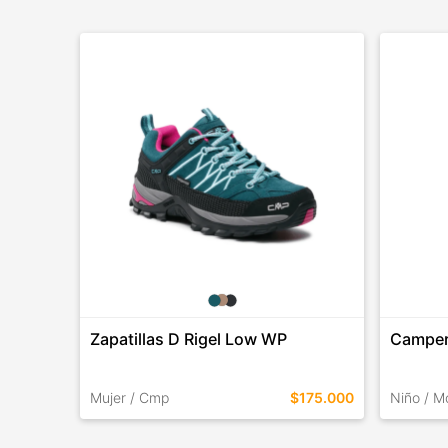
Zapatillas D Rigel Low WP
Camper
Mujer / Cmp
$175.000
Niño / M
TALLES EN ESTE COLOR
TALLES 