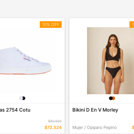
10% OFF
1
las 2754 Cotu
Bikini D En V Morley
$80.600
$72.524
Mujer / Opiparo Pepino