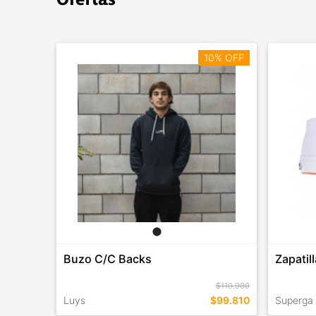
10% OFF
Buzo C/C Backs
Zapatil
$110.900
Luys
$99.810
Superga