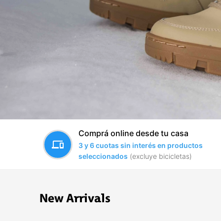
Comprá online desde tu casa
devices
3 y 6 cuotas sin interés en productos
seleccionados
(excluye bicicletas)
New Arrivals