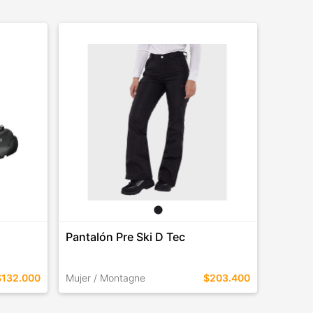
Pantalón Pre Ski D Tec
Botas 
$132.000
Mujer / Montagne
$203.400
Mujer /
TALLES EN ESTE COLOR
TALLES 