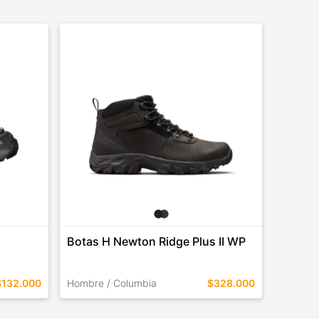
Botas H Newton Ridge Plus II WP
Botas 
$132.000
Hombre / Columbia
$328.000
Mujer / 
TALLES EN ESTE COLOR
TALLES 