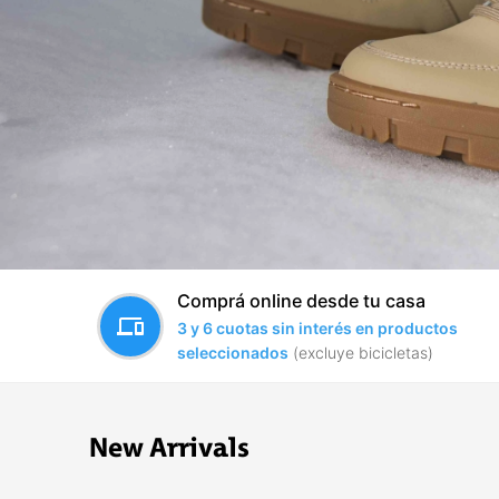
Comprá online desde tu casa
devices
3 y 6 cuotas sin interés en productos
seleccionados
(excluye bicicletas)
New Arrivals