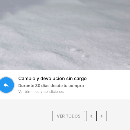
Cambio y devolución sin cargo
reply
Durante 30 días desde tu compra
Ver términos y condiciones
keyboard_arrow_left
keyboard_arrow_right
VER TODOS