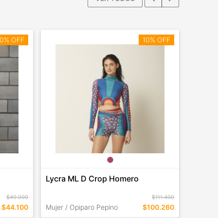
0% OFF
10% OFF
Lycra ML D Crop Homero
Botas 
$49.000
$111.400
$44.100
Mujer / Opiparo Pepino
$100.260
Mujer / 