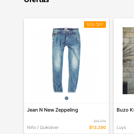
10% OFF
Jean N New Zeppeling
Buzo Ki
$14.770
Niño / Quiksilver
$13.290
Luys