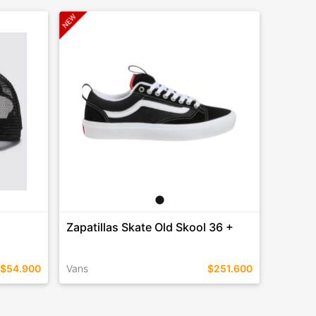
Zapatillas Skate Old Skool 36 +
Remera
Crackl
$54.900
Vans
$251.600
Hombre 
TALLES EN ESTE COLOR
TALLES 