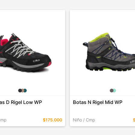
las D Rigel Low WP
Botas N Rigel Mid WP
Cmp
$175.000
Niño / Cmp
EN ESTE COLOR
TALLES EN ESTE COLOR