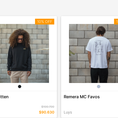
10% OFF
1
tten
Remera MC Favos
$100.700
$90.630
Luys