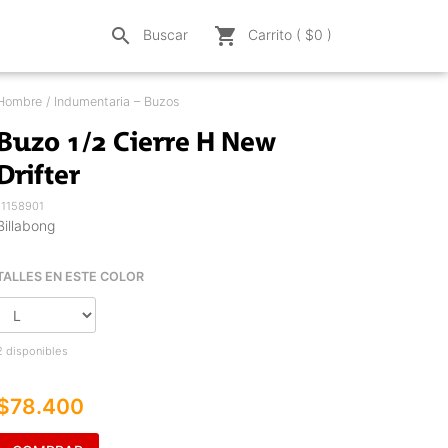
search
shopping_cart
Buscar
Carrito ( $
0
)
Hombre / Indumentaria – Buzos
Buzo 1/2 Cierre H New
Drifter
11158901
Billabong
TALLES EN ESTE COLOR
2 disponibles
$78.400