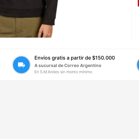
Envíos gratis a partir de $150.000
local_shipping
A sucursal de Correo Argentino
En S.M.Andes sin monto mínimo