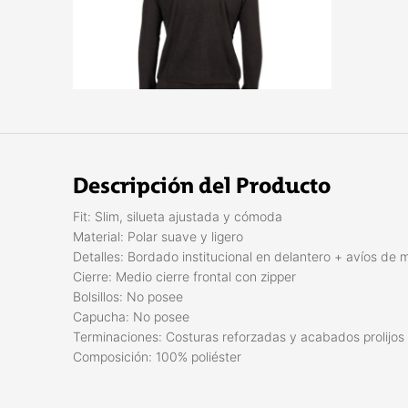
Descripción del Producto
Fit: Slim, silueta ajustada y cómoda
Material: Polar suave y ligero
Detalles: Bordado institucional en delantero + avíos de 
Cierre: Medio cierre frontal con zipper
Bolsillos: No posee
Capucha: No posee
Terminaciones: Costuras reforzadas y acabados prolijos
Composición: 100% poliéster