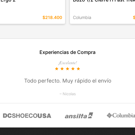
$218.400
Columbia
EN ESTE COLOR
TALLES EN ESTE COLOR
Experiencias de Compra
COMPRAR
COMPRAR
¡Excelente!
star
star
star
star
star
Todo perfecto. Muy rápido el envío
– Nicolas