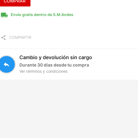
COMPRAR
local_shipping
Envío gratis dentro de S.M.Andes
share
COMPARTIR
Cambio y devolución sin cargo
reply
Durante 30 días desde tu compra
Ver términos y condiciones