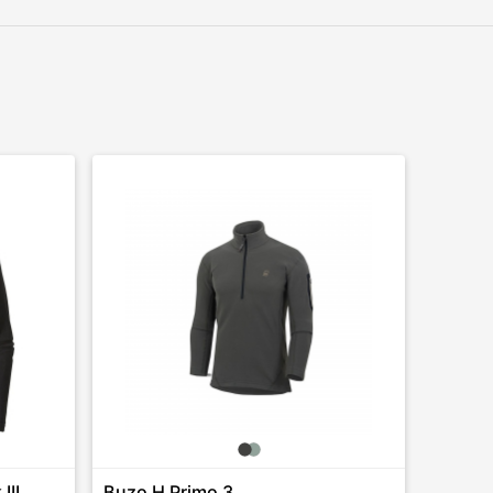
III
Buzo H Primo 3