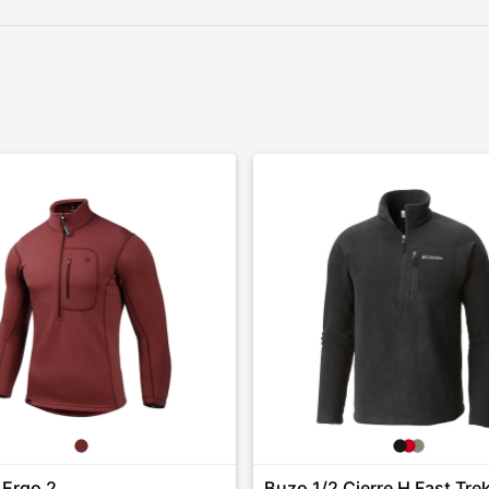
 Ergo 2
Buzo 1/2 Cierre H Fast Trek 