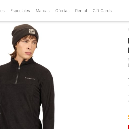
tes
Especiales
Marcas
Ofertas
Rental
Gift Cards