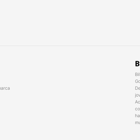
B
Bi
Go
marca
De
jo
Ac
co
ha
mu