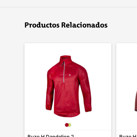
Productos Relacionados
Buzo H Dandelion 2
Buzo H