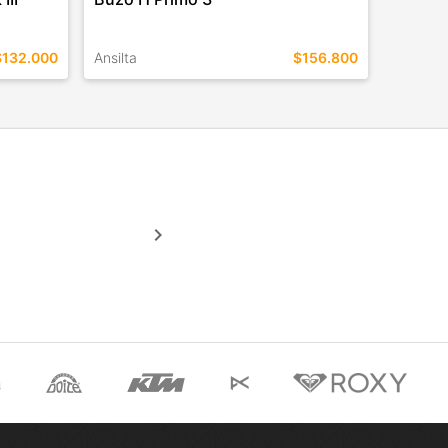
$132.000
Ansilta
$156.800
TALLES EN ESTE COLOR
COMPRAR
keyboard_arrow_right