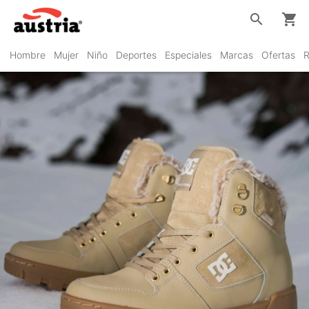
search
shopping_cart
Hombre
Mujer
Niño
Deportes
Especiales
Marcas
Ofertas
R
DC Shoes
VER PRODUCTOS