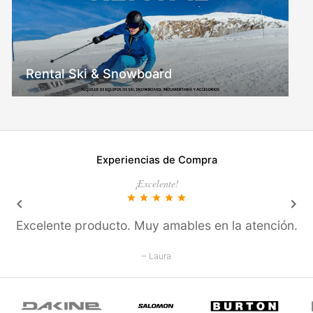
Rental Ski & Snowboard
Experiencias de Compra
¡Excelente!
star
star
star
star
star
keyboard_arrow_left
keyboard_arrow_right
Excelente producto. Muy amables en la atención.
– Laura