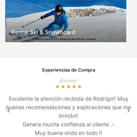
Rental Ski & Snowboard
Experiencias de Compra
¡Excelente!
star
star
star
star
star
Excelente la atención recibida de Rodrigo!! Muy
buenas recomendaciones y explicaciones que me
keyboard_arrow_left
keyboard_arrow_right
brindo!!
Genera mucha confianza al cliente .-
Muy buena onda en todo !!