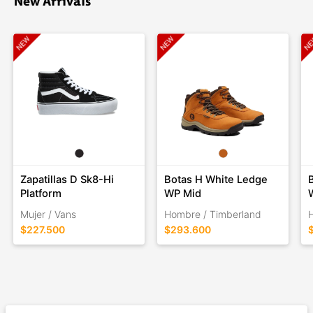
New Arrivals
Zapatillas D Sk8-Hi
Botas H White Ledge
B
Platform
WP Mid
Mujer / Vans
Hombre / Timberland
$227.500
$293.600