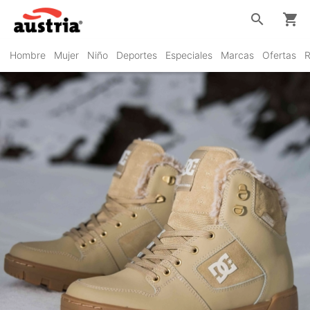
search
shopping_cart
Hombre
Mujer
Niño
Deportes
Especiales
Marcas
Ofertas
R
DC Shoes
VER PRODUCTOS