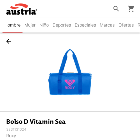
search
shopping_cart
Hombre
Mujer
Niño
Deportes
Especiales
Marcas
Ofertas
R
arrow_back
Bolso D Vitamin Sea
3231131024
Roxy