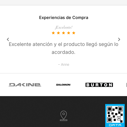
Experiencias de Compra
¡Excelente!
star
star
star
star
star
keyboard_arrow_left
keyboard_arrow_right
Excelente atención y el producto llegó según lo
acordado.
– Anne