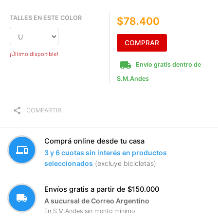
TALLES EN ESTE COLOR
$78.400
COMPRAR
¡Último disponible!
local_shipping
Envío gratis dentro de
S.M.Andes
share
COMPARTIR
Comprá online desde tu casa
devices
3 y 6 cuotas sin interés en productos
seleccionados
(excluye bicicletas)
Envíos gratis a partir de $150.000
local_shipping
A sucursal de Correo Argentino
En S.M.Andes sin monto mínimo