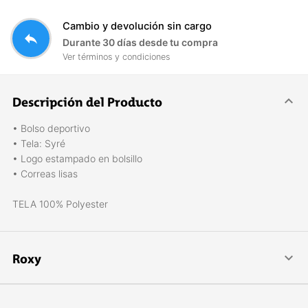
Cambio y devolución sin cargo
reply
Durante 30 días desde tu compra
Ver términos y condiciones
Descripción del Producto
• Bolso deportivo
• Tela: Syré
• Logo estampado en bolsillo
• Correas lisas
TELA 100% Polyester
Roxy
ROXY está dirigida a Mujeres llenas de vida, con estilo sano
que practican deportes entretenidos y a la moda . Son chicas