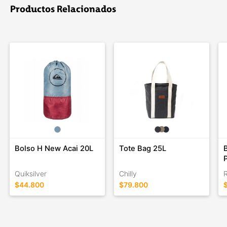
apasionadas por el arte y la música. ROXY nació en 1990, con
Productos Relacionados
un logo que es la imagen de una ola y una montaña que al
juntarse forman un corazón. Con este corazón puesto en los
deportes de tabla ROXY es la marca que representa el estilo
de vida casual de las costas y las montañas. En 1994 se crea
el Team ROXY con Lisa Andersen, quien sería la campeona
mundial de surf durante los siguientes cuatro años. En 2004 se
une al Team Sofia Mulanovic, la primera peruana coronada
campeona Mundial.
Bolso H New Acai 20L
Tote Bag 25L
Quiksilver
Chilly
$44.800
$79.800