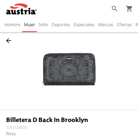
search
shopping_cart
Hombre
Mujer
Niño
Deportes
Especiales
Marcas
Ofertas
R
arrow_back
Billetera D Back In Brooklyn
3262128005
Roxy