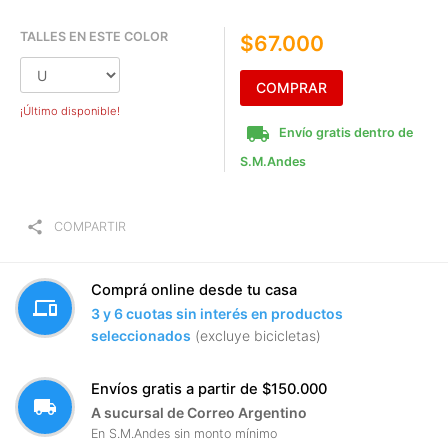
TALLES EN ESTE COLOR
$67.000
COMPRAR
¡Último disponible!
local_shipping
Envío gratis dentro de
S.M.Andes
share
COMPARTIR
Comprá online desde tu casa
devices
3 y 6 cuotas sin interés en productos
seleccionados
(excluye bicicletas)
Envíos gratis a partir de $150.000
local_shipping
A sucursal de Correo Argentino
En S.M.Andes sin monto mínimo