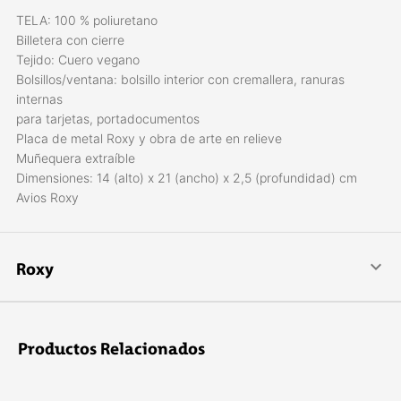
TELA: 100 % poliuretano
Billetera con cierre
Tejido: Cuero vegano
Bolsillos/ventana: bolsillo interior con cremallera, ranuras
internas
para tarjetas, portadocumentos
Placa de metal Roxy y obra de arte en relieve
Muñequera extraíble
Dimensiones: 14 (alto) x 21 (ancho) x 2,5 (profundidad) cm
Avios Roxy
Roxy
ROXY está dirigida a Mujeres llenas de vida, con estilo sano
que practican deportes entretenidos y a la moda . Son chicas
apasionadas por el arte y la música. ROXY nació en 1990, con
Productos Relacionados
un logo que es la imagen de una ola y una montaña que al
juntarse forman un corazón. Con este corazón puesto en los