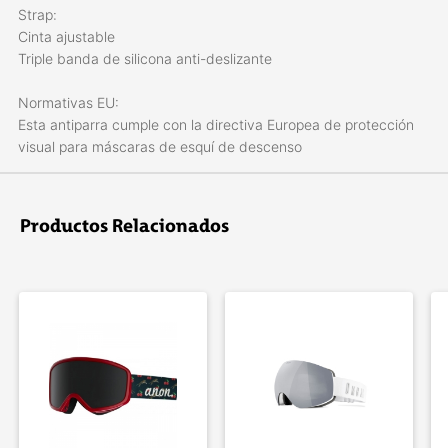
Strap:
Cinta ajustable
Triple banda de silicona anti-deslizante
Normativas EU:
Esta antiparra cumple con la directiva Europea de protección
visual para máscaras de esquí de descenso
El pack incluye:
Caja protectora rígida de alta resistencia y funda específica
Productos Relacionados
para el limpiado de la lente.
FRAME: NEGRO MATE
LENTES: RED FIRE (CAT 3) / ORANGE (CAT 1)