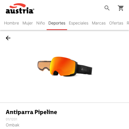
search
shopping_cart
Hombre
Mujer
Niño
Deportes
Especiales
Marcas
Ofertas
R
arrow_back
Antiparra Pipeline
01/1201
Ombak