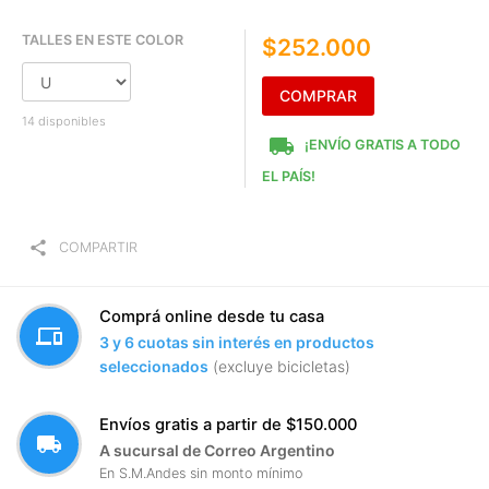
TALLES EN ESTE COLOR
$252.000
COMPRAR
14 disponibles
local_shipping
¡ENVÍO GRATIS A TODO
EL PAÍS!
share
COMPARTIR
Comprá online desde tu casa
devices
3 y 6 cuotas sin interés en productos
seleccionados
(excluye bicicletas)
Envíos gratis a partir de $150.000
local_shipping
A sucursal de Correo Argentino
En S.M.Andes sin monto mínimo