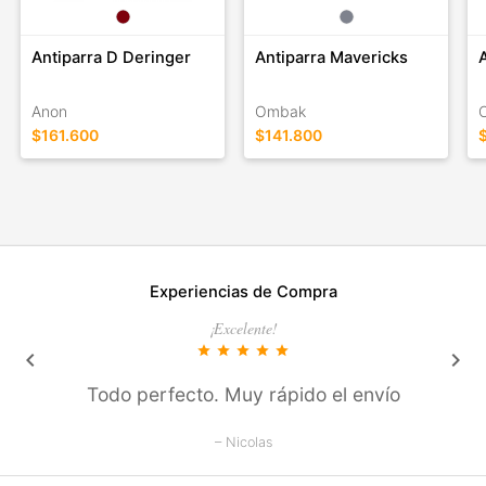
Antiparra D Deringer
Antiparra Mavericks
Anon
Ombak
$161.600
$141.800
Experiencias de Compra
¡Excelente!
star
star
star
star
star
keyboard_arrow_left
keyboard_arrow_right
Todo perfecto. Muy rápido el envío
– Nicolas