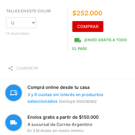
TALLES EN ESTE COLOR
$252.000
COMPRAR
14 disponibles
local_shipping
¡ENVÍO GRATIS A TODO
EL PAÍS!
share
COMPARTIR
Comprá online desde tu casa
devices
3 y 6 cuotas sin interés en productos
seleccionados
(excluye bicicletas)
Envíos gratis a partir de $150.000
local_shipping
A sucursal de Correo Argentino
En S.M.Andes sin monto mínimo