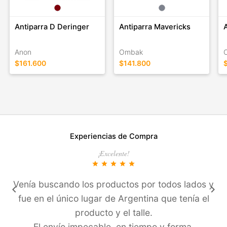
Antiparra D Deringer
Antiparra Mavericks
Anon
Ombak
$161.600
$141.800
Experiencias de Compra
¡Excelente!
star
star
star
star
star
Venía buscando los productos por todos lados y
keyboard_arrow_left
keyboard_arrow_right
fue en el único lugar de Argentina que tení­a el
producto y el talle.
El enví­o impecable, en tiempo y forma.