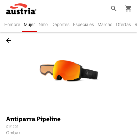
search
shopping_cart
Hombre
Mujer
Niño
Deportes
Especiales
Marcas
Ofertas
R
arrow_back
Antiparra Pipeline
01/1201
Ombak