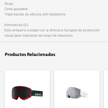
Strap:
Cinta ajustable
Triple banda de silicona anti-deslizante
Normativas EU:
Esta antiparra cumple con la directiva Europea de protección
visual para máscaras de esquí de descenso
El pack incluye:
Caja protectora rígida de alta resistencia y funda específica
Productos Relacionados
para el limpiado de la lente.
FRAME: NEGRO MATE
LENTES: RED FIRE (CAT 3) / ORANGE (CAT 1)