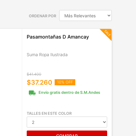
ORDENAR POR
Pasamontañas D Amancay
Suma Ropa Ilustrada
$41.400
$37.260
10% OFF
local_shipping
Envío gratis dentro de S.M.Andes
TALLES EN ESTE COLOR
COMPRAR