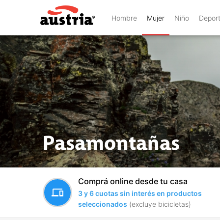
Hombre
Mujer
Niño
Depor
Pasamontañas
Comprá online desde tu casa
devices
3 y 6 cuotas sin interés en productos
seleccionados
(excluye bicicletas)