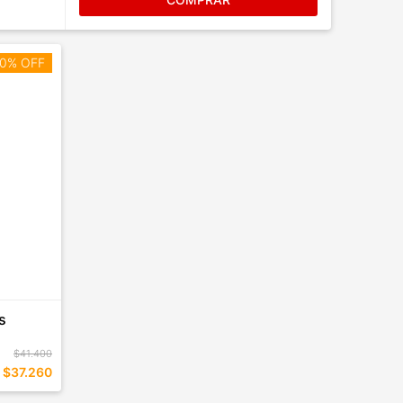
0% OFF
s
$41.400
$37.260