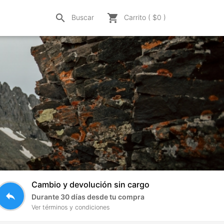
search
shopping_cart
Buscar
Carrito ( $
0
)
Cambio y devolución sin cargo
reply
Durante 30 días desde tu compra
Ver términos y condiciones