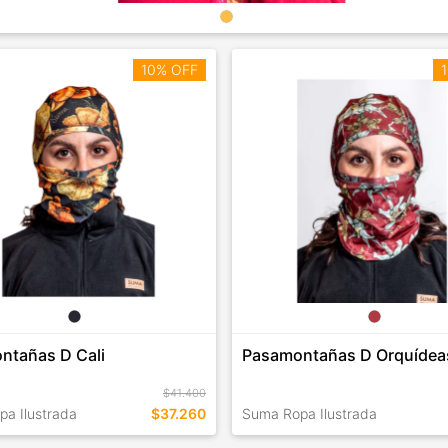
10% OFF
1
ntañas D Cali
Pasamontañas D Orquídea
$41.400
a Ilustrada
$37.260
Suma Ropa Ilustrada