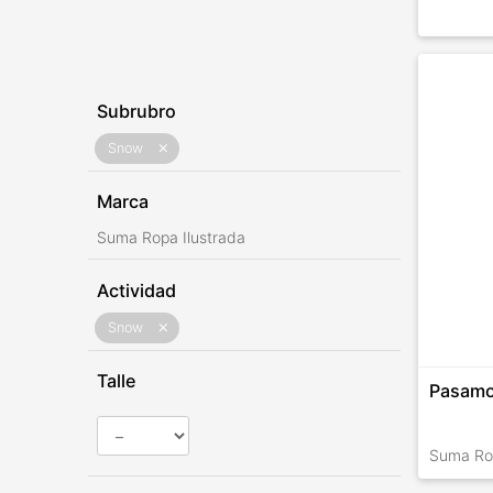
Subrubro
Snow
close
Marca
Suma Ropa Ilustrada
Actividad
Snow
close
Talle
Pasamo
Suma Rop