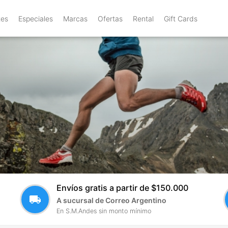
tes
Especiales
Marcas
Ofertas
Rental
Gift Cards
Envíos gratis a partir de $150.000
local_shipping
A sucursal de Correo Argentino
En S.M.Andes sin monto mínimo