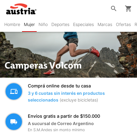
search
shopping_cart
Hombre
Mujer
Niño
Deportes
Especiales
Marcas
Ofertas
R
Camperas Volcom
Comprá online desde tu casa
devices
3 y 6 cuotas sin interés en productos
seleccionados
(excluye bicicletas)
Envíos gratis a partir de $150.000
local_shipping
A sucursal de Correo Argentino
En S.M.Andes sin monto mínimo