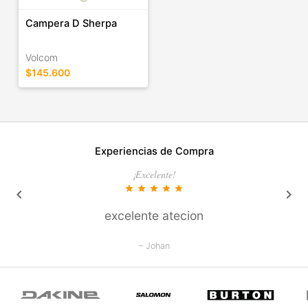
Campera D Sherpa
Volcom
$145.600
Experiencias de Compra
¡Excelente!
star
star
star
star
star
keyboard_arrow_left
keyboard_arrow_right
excelente atecion
– Johan