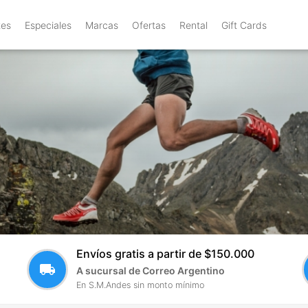
tes
Especiales
Marcas
Ofertas
Rental
Gift Cards
Envíos gratis a partir de $150.000
local_shipping
A sucursal de Correo Argentino
En S.M.Andes sin monto mínimo