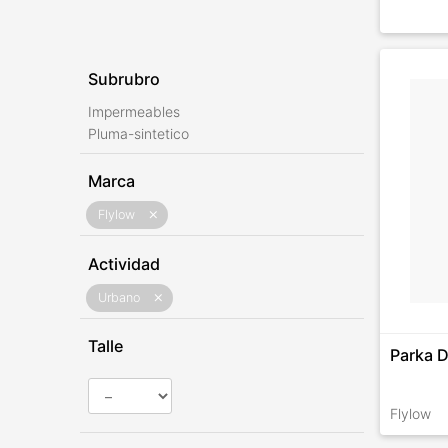
Subrubro
Impermeables
Pluma-sintetico
Marca
Flylow
close
Actividad
Urbano
close
Talle
Parka D
Flylow