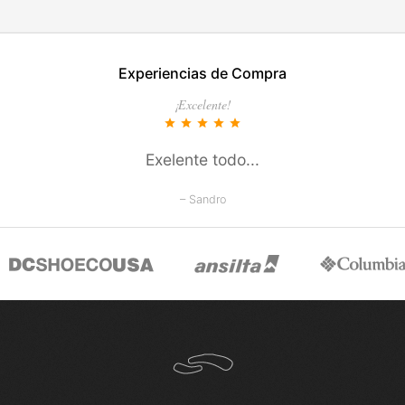
EN ESTE COLOR
Experiencias de Compra
COMPRAR
¡Excelente!
star
star
star
star
star
Exelente todo...
– Sandro