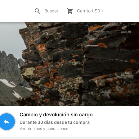
search
shopping_cart
Buscar
Carrito ( $
0
)
Cambio y devolución sin cargo
reply
Durante 30 días desde tu compra
Ver términos y condiciones