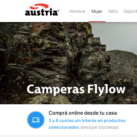
Hombre
Mujer
Niño
Depor
Camperas Flylow
Comprá online desde tu casa
devices
3 y 6 cuotas sin interés en productos
seleccionados
(excluye bicicletas)