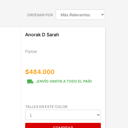
ORDENAR POR
Anorak D Sarah
Flylow
$484.000
local_shipping
¡ENVÍO GRATIS A TODO EL PAÍS!
TALLES EN ESTE COLOR
COMPRAR