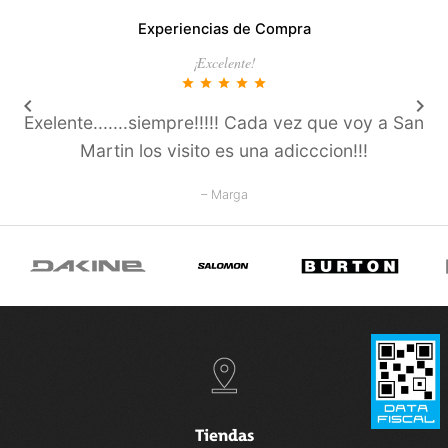
Experiencias de Compra
¡Excelente!
star
star
star
star
star
keyboard_arrow_left
keyboard_arrow_right
Exelente.......siempre!!!!! Cada vez que voy a San
Martin los visito es una adicccion!!!
– Marga
Tiendas