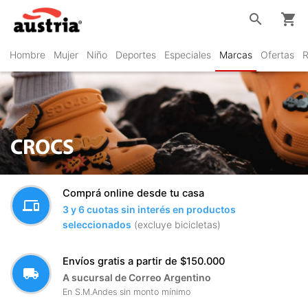
search
shopping_cart
Hombre
Mujer
Niño
Deportes
Especiales
Marcas
Ofertas
R
CROCS
Comprá online desde tu casa
devices
3 y 6 cuotas sin interés en productos
seleccionados
(excluye bicicletas)
Envíos gratis a partir de $150.000
local_shipping
A sucursal de Correo Argentino
En S.M.Andes sin monto mínimo