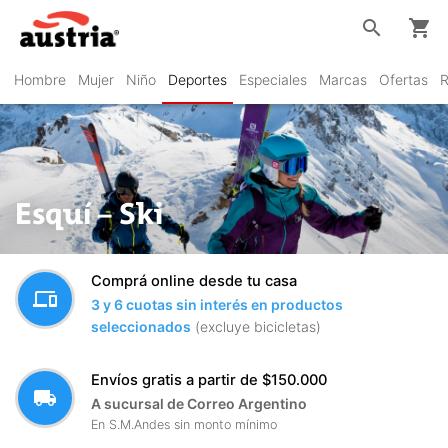
search
shopping_cart
Hombre
Mujer
Niño
Deportes
Especiales
Marcas
Ofertas
R
Esquí – Ski
Comprá online desde tu casa
devices
3 y 6 cuotas sin interés en productos
seleccionados
(excluye bicicletas)
Envíos gratis a partir de $150.000
local_shipping
A sucursal de Correo Argentino
En S.M.Andes sin monto mínimo