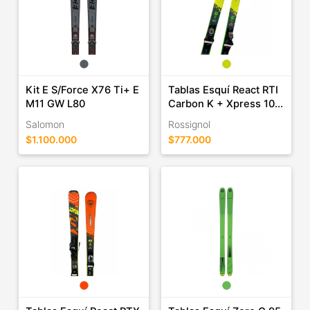
Kit E S/Force X76 Ti+ E
Tablas Esquí React RTI
M11 GW L80
Carbon K + Xpress 10...
Salomon
Rossignol
$1.100.000
$777.000