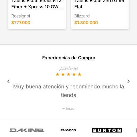
Tablas Esquí React RTX
Tablas Esquí Zero G 95
Fiber + Xpress 10 GW...
Flat
Rossignol
Blizzard
$777.000
$1.300.000
Experiencias de Compra
¡Excelente!
star
star
star
star
star
keyboard_arrow_left
keyboard_arrow_right
Muy buena atención y recomiendo mucho la
tienda
– Enzo