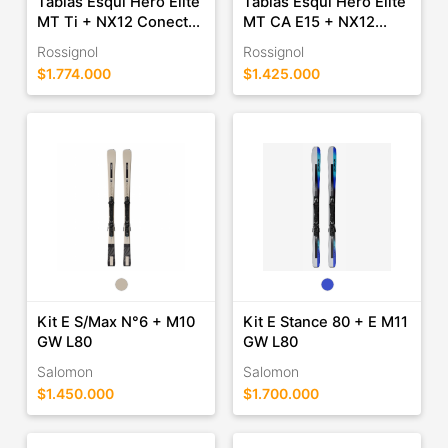
Tablas Esquí Hero Elite
Tablas Esquí Hero Elite
MT Ti + NX12 Conect...
MT CA E15 + NX12...
Rossignol
Rossignol
$1.774.000
$1.425.000
Kit E S/Max N°6 + M10
Kit E Stance 80 + E M11
GW L80
GW L80
Salomon
Salomon
$1.450.000
$1.700.000